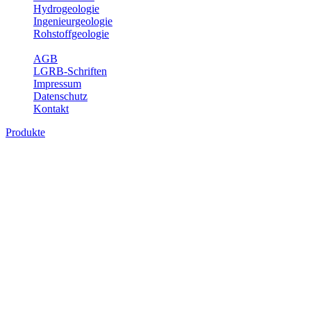
Hydrogeologie
Ingenieurgeologie
Rohstoffgeologie
Service
AGB
LGRB-Schriften
Impressum
Datenschutz
Kontakt
Produkte
Produkte des Themenbereichs
Geothermie
Im Rahmen der Nutzung der Geothermie (Erdwärme) ist das LGRB
als Genehmigungs- und Beratungsbehörde tätig und liefert wichtige,
geowissenschaftliche Grundlageninformationen. Themen des
Fachbereichs Geothermie sind beispielsweise die aktuell gemeldeten
Erdwärmesonden und Wärmepumpen, die derzeitigen
Geothermiekonzessionen sowie Übersichtsdarstellungen der
Temparaturverteilung in unterschiedlichen Tiefen.
Bitte wählen Sie ein Produkt im gewünschten Format aus.