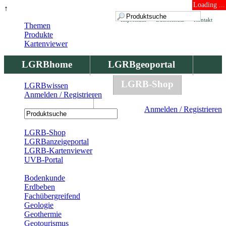
Loading ...
↑
Impressum
Datenschutz
Kontakt
Themen
Produkte
Kartenviewer
LGRBhome
LGRBgeoportal
LGRBbohrungen
LGRB-Shop
LGRBwissen
Anmelden / Registrieren
LGRBwissen
Anmelden / Registrieren
Registrierung
LGRB-Shop
LGRBanzeigeportal
LGRB-Kartenviewer
UVB-Portal
Produkte
Bodenkunde
Erdbeben
Fachübergreifend
Geologie
Geothermie
Geotourismus