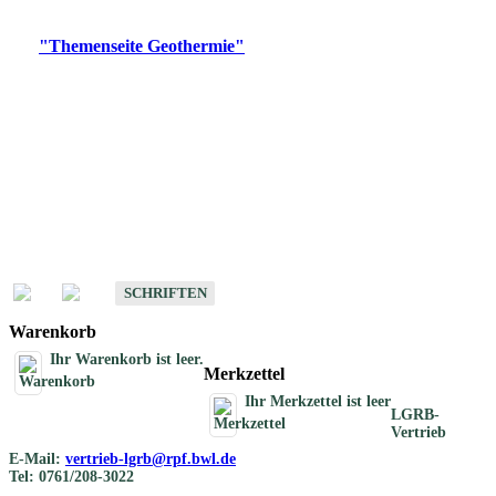
Digitale Produkte, die direkt downloadbar sind, finden Sie auf
der
"Themenseite Geothermie"
im
LGRBgeoportal
.
Geothermische
Übersichtskarten
Schriften
Schriften des Fachbereichs Geothermie
SCHRIFTEN
Warenkorb
Ihr Warenkorb ist leer.
Merkzettel
Ihr Merkzettel ist leer
LGRB-
Vertrieb
E-Mail:
vertrieb-lgrb@rpf.bwl.de
Tel: 0761/208-3022