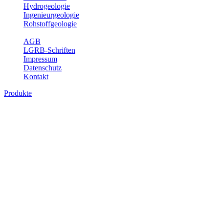
Hydrogeologie
Ingenieurgeologie
Rohstoffgeologie
Service
AGB
LGRB-Schriften
Impressum
Datenschutz
Kontakt
Produkte
Produkte des Themenbereichs
Geothermie
Im Rahmen der Nutzung der Geothermie (Erdwärme) ist das LGRB
als Genehmigungs- und Beratungsbehörde tätig und liefert wichtige,
geowissenschaftliche Grundlageninformationen. Themen des
Fachbereichs Geothermie sind beispielsweise die aktuell gemeldeten
Erdwärmesonden und Wärmepumpen, die derzeitigen
Geothermiekonzessionen sowie Übersichtsdarstellungen der
Temparaturverteilung in unterschiedlichen Tiefen.
Bitte wählen Sie ein Produkt im gewünschten Format aus.