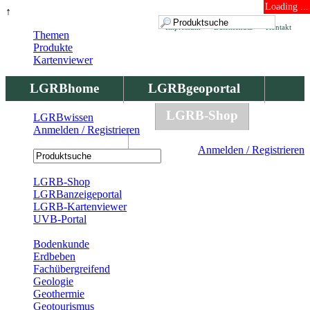
Loading ...
↑
Impressum
Datenschutz
Kontakt
Themen
Produkte
Kartenviewer
LGRBhome
LGRBgeoportal
LGRBbohrungen
LGRB-Shop
LGRBwissen
Anmelden / Registrieren
LGRBwissen
Anmelden / Registrieren
Registrierung
LGRB-Shop
LGRBanzeigeportal
LGRB-Kartenviewer
UVB-Portal
Produkte
Bodenkunde
Erdbeben
Fachübergreifend
Geologie
Geothermie
Geotourismus