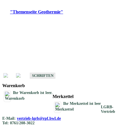
Digitale Produkte, die direkt downloadbar sind, finden Sie auf
der
"Themenseite Geothermie"
im
LGRBgeoportal
.
Geothermische
Übersichtskarten
Schriften
Schriften des Fachbereichs Geothermie
SCHRIFTEN
Warenkorb
Ihr Warenkorb ist leer.
Merkzettel
Ihr Merkzettel ist leer
LGRB-
Vertrieb
E-Mail:
vertrieb-lgrb@rpf.bwl.de
Tel: 0761/208-3022