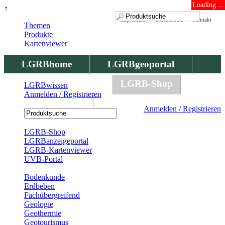
Loading ...
↑
Impressum
Datenschutz
Kontakt
Themen
Produkte
Kartenviewer
LGRBhome
LGRBgeoportal
LGRBbohrungen
LGRB-Shop
LGRBwissen
Anmelden / Registrieren
LGRBwissen
Anmelden / Registrieren
Registrierung
LGRB-Shop
LGRBanzeigeportal
LGRB-Kartenviewer
UVB-Portal
Produkte
Bodenkunde
Erdbeben
Fachübergreifend
Geologie
Geothermie
Geotourismus