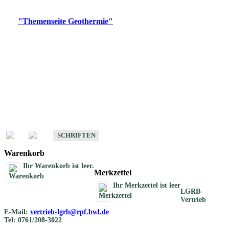
Digitale Produkte, die direkt downloadbar sind, finden Sie auf
der
"Themenseite Geothermie"
im
LGRBgeoportal
.
Geothermische
Übersichtskarten
Schriften
Schriften des Fachbereichs Geothermie
SCHRIFTEN
Warenkorb
Ihr Warenkorb ist leer.
Merkzettel
Ihr Merkzettel ist leer
LGRB-
Vertrieb
E-Mail:
vertrieb-lgrb@rpf.bwl.de
Tel: 0761/208-3022