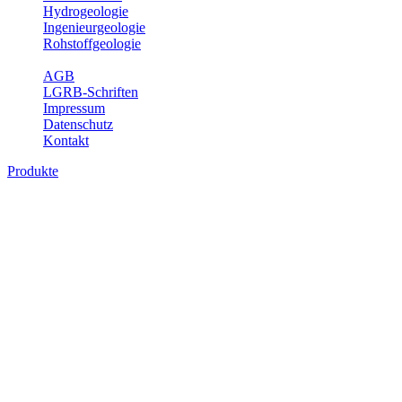
Hydrogeologie
Ingenieurgeologie
Rohstoffgeologie
Service
AGB
LGRB-Schriften
Impressum
Datenschutz
Kontakt
Produkte
Produkte des Themenbereichs
Geothermie
Im Rahmen der Nutzung der Geothermie (Erdwärme) ist das LGRB
als Genehmigungs- und Beratungsbehörde tätig und liefert wichtige,
geowissenschaftliche Grundlageninformationen. Themen des
Fachbereichs Geothermie sind beispielsweise die aktuell gemeldeten
Erdwärmesonden und Wärmepumpen, die derzeitigen
Geothermiekonzessionen sowie Übersichtsdarstellungen der
Temparaturverteilung in unterschiedlichen Tiefen.
Bitte wählen Sie ein Produkt im gewünschten Format aus.