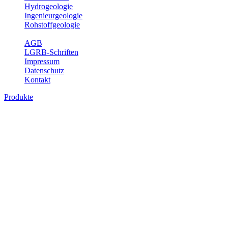
Hydrogeologie
Ingenieurgeologie
Rohstoffgeologie
Service
AGB
LGRB-Schriften
Impressum
Datenschutz
Kontakt
Produkte
Produkte des Themenbereichs
Geothermie
Im Rahmen der Nutzung der Geothermie (Erdwärme) ist das LGRB
als Genehmigungs- und Beratungsbehörde tätig und liefert wichtige,
geowissenschaftliche Grundlageninformationen. Themen des
Fachbereichs Geothermie sind beispielsweise die aktuell gemeldeten
Erdwärmesonden und Wärmepumpen, die derzeitigen
Geothermiekonzessionen sowie Übersichtsdarstellungen der
Temparaturverteilung in unterschiedlichen Tiefen.
Bitte wählen Sie ein Produkt im gewünschten Format aus.