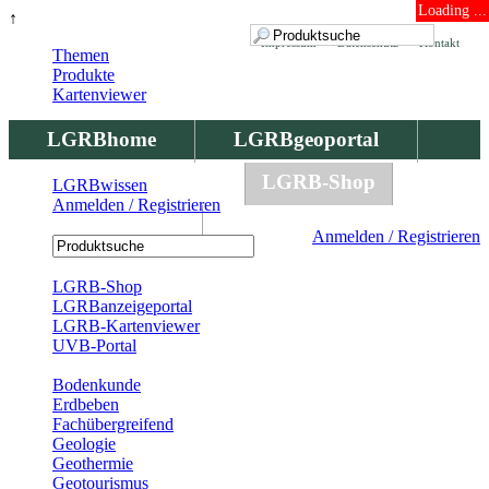
Loading ...
↑
Impressum
Datenschutz
Kontakt
Themen
Produkte
Kartenviewer
LGRBhome
LGRBgeoportal
LGRBbohrungen
LGRB-Shop
LGRBwissen
Anmelden / Registrieren
LGRBwissen
Anmelden / Registrieren
Registrierung
LGRB-Shop
LGRBanzeigeportal
LGRB-Kartenviewer
UVB-Portal
Produkte
Bodenkunde
Erdbeben
Fachübergreifend
Geologie
Geothermie
Geotourismus