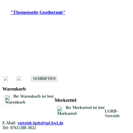
Digitale Produkte, die direkt downloadbar sind, finden Sie auf
der
"Themenseite Geothermie"
im
LGRBgeoportal
.
Geothermische
Übersichtskarten
Schriften
Schriften des Fachbereichs Geothermie
SCHRIFTEN
Warenkorb
Ihr Warenkorb ist leer.
Merkzettel
Ihr Merkzettel ist leer
LGRB-
Vertrieb
E-Mail:
vertrieb-lgrb@rpf.bwl.de
Tel: 0761/208-3022