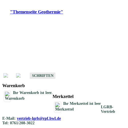
Digitale Produkte, die direkt downloadbar sind, finden Sie auf
der
"Themenseite Geothermie"
im
LGRBgeoportal
.
Geothermische
Übersichtskarten
Schriften
Schriften des Fachbereichs Geothermie
SCHRIFTEN
Warenkorb
Ihr Warenkorb ist leer.
Merkzettel
Ihr Merkzettel ist leer
LGRB-
Vertrieb
E-Mail:
vertrieb-lgrb@rpf.bwl.de
Tel: 0761/208-3022