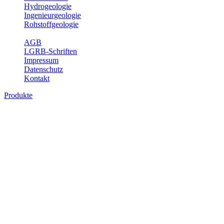
Hydrogeologie
Ingenieurgeologie
Rohstoffgeologie
Service
AGB
LGRB-Schriften
Impressum
Datenschutz
Kontakt
Produkte
Produkte des Themenbereichs
Geothermie
Im Rahmen der Nutzung der Geothermie (Erdwärme) ist das LGRB
als Genehmigungs- und Beratungsbehörde tätig und liefert wichtige,
geowissenschaftliche Grundlageninformationen. Themen des
Fachbereichs Geothermie sind beispielsweise die aktuell gemeldeten
Erdwärmesonden und Wärmepumpen, die derzeitigen
Geothermiekonzessionen sowie Übersichtsdarstellungen der
Temparaturverteilung in unterschiedlichen Tiefen.
Bitte wählen Sie ein Produkt im gewünschten Format aus.