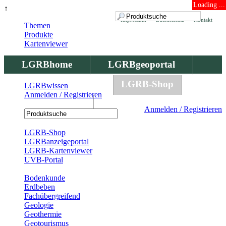
Loading ...
↑
Impressum
Datenschutz
Kontakt
Themen
Produkte
Kartenviewer
LGRBhome
LGRBgeoportal
LGRBbohrungen
LGRB-Shop
LGRBwissen
Anmelden / Registrieren
LGRBwissen
Anmelden / Registrieren
Registrierung
LGRB-Shop
LGRBanzeigeportal
LGRB-Kartenviewer
UVB-Portal
Produkte
Bodenkunde
Erdbeben
Fachübergreifend
Geologie
Geothermie
Geotourismus