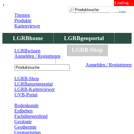
Loading ...
↑
Impressum
Datenschutz
Kontakt
Themen
Produkte
Kartenviewer
LGRBhome
LGRBgeoportal
LGRBbohrungen
LGRB-Shop
LGRBwissen
Anmelden / Registrieren
LGRBwissen
Anmelden / Registrieren
Registrierung
LGRB-Shop
LGRBanzeigeportal
LGRB-Kartenviewer
UVB-Portal
Produkte
Bodenkunde
Erdbeben
Fachübergreifend
Geologie
Geothermie
Geotourismus