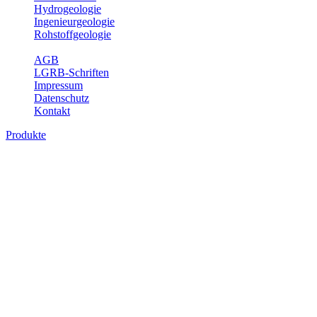
Hydrogeologie
Ingenieurgeologie
Rohstoffgeologie
Service
AGB
LGRB-Schriften
Impressum
Datenschutz
Kontakt
Produkte
Produkte des Themenbereichs
Geothermie
Im Rahmen der Nutzung der Geothermie (Erdwärme) ist das LGRB
als Genehmigungs- und Beratungsbehörde tätig und liefert wichtige,
geowissenschaftliche Grundlageninformationen. Themen des
Fachbereichs Geothermie sind beispielsweise die aktuell gemeldeten
Erdwärmesonden und Wärmepumpen, die derzeitigen
Geothermiekonzessionen sowie Übersichtsdarstellungen der
Temparaturverteilung in unterschiedlichen Tiefen.
Bitte wählen Sie ein Produkt im gewünschten Format aus.