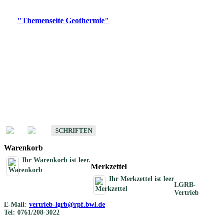
Digitale Produkte, die direkt downloadbar sind, finden Sie auf
der
"Themenseite Geothermie"
im
LGRBgeoportal
.
Geothermische
Übersichtskarten
Schriften
Schriften des Fachbereichs Geothermie
SCHRIFTEN
Warenkorb
Ihr Warenkorb ist leer.
Merkzettel
Ihr Merkzettel ist leer
LGRB-
Vertrieb
E-Mail:
vertrieb-lgrb@rpf.bwl.de
Tel: 0761/208-3022