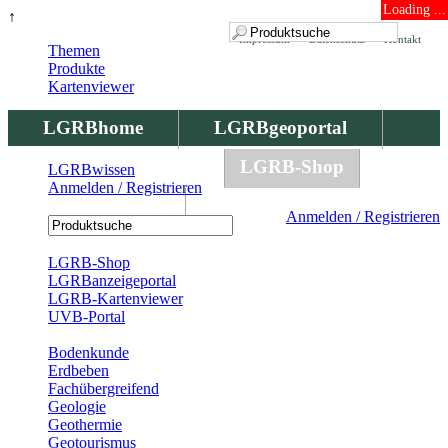
Loading ...
↑
Impressum
Datenschutz
Kontakt
Themen
Produkte
Kartenviewer
LGRBhome
LGRBgeoportal
LGRBbohrungen
LGRB-Shop
LGRBwissen
Anmelden / Registrieren
LGRBwissen
Anmelden / Registrieren
Registrierung
LGRB-Shop
LGRBanzeigeportal
LGRB-Kartenviewer
UVB-Portal
Produkte
Bodenkunde
Erdbeben
Fachübergreifend
Geologie
Geothermie
Geotourismus