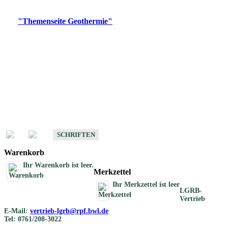
Digitale Produkte, die direkt downloadbar sind, finden Sie auf
der
"Themenseite Geothermie"
im
LGRBgeoportal
.
Geothermische
Übersichtskarten
Schriften
Schriften des Fachbereichs Geothermie
SCHRIFTEN
Warenkorb
Ihr Warenkorb ist leer.
Merkzettel
Ihr Merkzettel ist leer
LGRB-
Vertrieb
E-Mail:
vertrieb-lgrb@rpf.bwl.de
Tel: 0761/208-3022