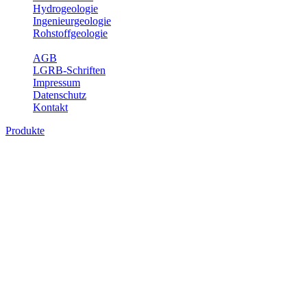
Hydrogeologie
Ingenieurgeologie
Rohstoffgeologie
Service
AGB
LGRB-Schriften
Impressum
Datenschutz
Kontakt
Produkte
Produkte des Themenbereichs
Geothermie
Im Rahmen der Nutzung der Geothermie (Erdwärme) ist das LGRB
als Genehmigungs- und Beratungsbehörde tätig und liefert wichtige,
geowissenschaftliche Grundlageninformationen. Themen des
Fachbereichs Geothermie sind beispielsweise die aktuell gemeldeten
Erdwärmesonden und Wärmepumpen, die derzeitigen
Geothermiekonzessionen sowie Übersichtsdarstellungen der
Temparaturverteilung in unterschiedlichen Tiefen.
Bitte wählen Sie ein Produkt im gewünschten Format aus.