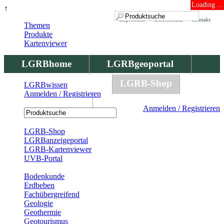
Loading ...
↑
Impressum
Datenschutz
Kontakt
Themen
Produkte
Kartenviewer
LGRBhome
LGRBgeoportal
LGRBbohrungen
LGRB-Shop
LGRBwissen
Anmelden / Registrieren
LGRBwissen
Anmelden / Registrieren
Registrierung
LGRB-Shop
LGRBanzeigeportal
LGRB-Kartenviewer
UVB-Portal
Produkte
Bodenkunde
Erdbeben
Fachübergreifend
Geologie
Geothermie
Geotourismus