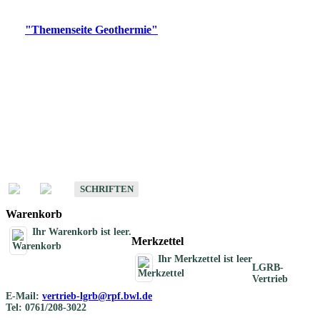
Digitale Produkte, die direkt downloadbar sind, finden Sie auf
der
"Themenseite Geothermie"
im
LGRBgeoportal
.
Geothermische
Übersichtskarten
Schriften
Schriften des Fachbereichs Geothermie
SCHRIFTEN
Warenkorb
Ihr Warenkorb ist leer.
Merkzettel
Ihr Merkzettel ist leer
LGRB-
Vertrieb
E-Mail:
vertrieb-lgrb@rpf.bwl.de
Tel: 0761/208-3022