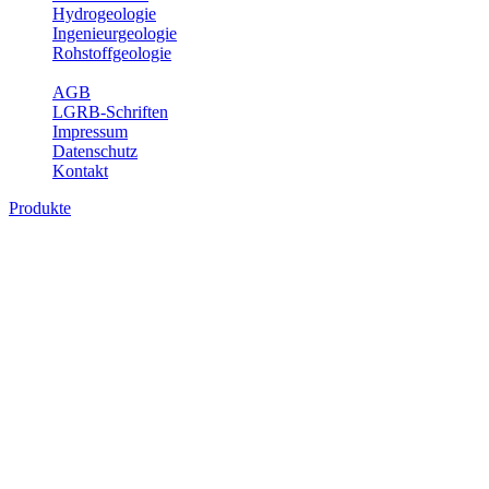
Hydrogeologie
Ingenieurgeologie
Rohstoffgeologie
Service
AGB
LGRB-Schriften
Impressum
Datenschutz
Kontakt
Produkte
Produkte des Themenbereichs
Geothermie
Im Rahmen der Nutzung der Geothermie (Erdwärme) ist das LGRB
als Genehmigungs- und Beratungsbehörde tätig und liefert wichtige,
geowissenschaftliche Grundlageninformationen. Themen des
Fachbereichs Geothermie sind beispielsweise die aktuell gemeldeten
Erdwärmesonden und Wärmepumpen, die derzeitigen
Geothermiekonzessionen sowie Übersichtsdarstellungen der
Temparaturverteilung in unterschiedlichen Tiefen.
Bitte wählen Sie ein Produkt im gewünschten Format aus.