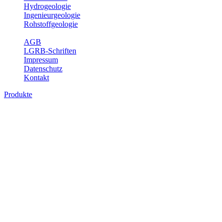
Hydrogeologie
Ingenieurgeologie
Rohstoffgeologie
Service
AGB
LGRB-Schriften
Impressum
Datenschutz
Kontakt
Produkte
Produkte des Themenbereichs
Geothermie
Im Rahmen der Nutzung der Geothermie (Erdwärme) ist das LGRB
als Genehmigungs- und Beratungsbehörde tätig und liefert wichtige,
geowissenschaftliche Grundlageninformationen. Themen des
Fachbereichs Geothermie sind beispielsweise die aktuell gemeldeten
Erdwärmesonden und Wärmepumpen, die derzeitigen
Geothermiekonzessionen sowie Übersichtsdarstellungen der
Temparaturverteilung in unterschiedlichen Tiefen.
Bitte wählen Sie ein Produkt im gewünschten Format aus.