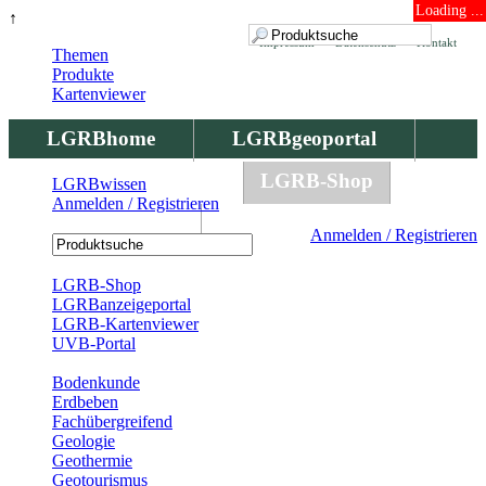
Loading ...
↑
Impressum
Datenschutz
Kontakt
Themen
Produkte
Kartenviewer
LGRBhome
LGRBgeoportal
LGRBbohrungen
LGRB-Shop
LGRBwissen
Anmelden / Registrieren
LGRBwissen
Anmelden / Registrieren
Registrierung
LGRB-Shop
LGRBanzeigeportal
LGRB-Kartenviewer
UVB-Portal
Produkte
Bodenkunde
Erdbeben
Fachübergreifend
Geologie
Geothermie
Geotourismus