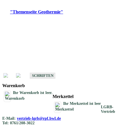
Digitale Produkte, die direkt downloadbar sind, finden Sie auf
der
"Themenseite Geothermie"
im
LGRBgeoportal
.
Geothermische
Übersichtskarten
Schriften
Schriften des Fachbereichs Geothermie
SCHRIFTEN
Warenkorb
Ihr Warenkorb ist leer.
Merkzettel
Ihr Merkzettel ist leer
LGRB-
Vertrieb
E-Mail:
vertrieb-lgrb@rpf.bwl.de
Tel: 0761/208-3022