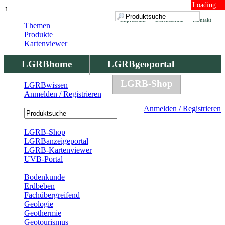
Loading ...
↑
Impressum
Datenschutz
Kontakt
Themen
Produkte
Kartenviewer
LGRBhome
LGRBgeoportal
LGRBbohrungen
LGRB-Shop
LGRBwissen
Anmelden / Registrieren
LGRBwissen
Anmelden / Registrieren
Registrierung
LGRB-Shop
LGRBanzeigeportal
LGRB-Kartenviewer
UVB-Portal
Produkte
Bodenkunde
Erdbeben
Fachübergreifend
Geologie
Geothermie
Geotourismus