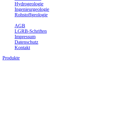
Hydrogeologie
Ingenieurgeologie
Rohstoffgeologie
Service
AGB
LGRB-Schriften
Impressum
Datenschutz
Kontakt
Produkte
Produkte des Themenbereichs
Geothermie
Im Rahmen der Nutzung der Geothermie (Erdwärme) ist das LGRB
als Genehmigungs- und Beratungsbehörde tätig und liefert wichtige,
geowissenschaftliche Grundlageninformationen. Themen des
Fachbereichs Geothermie sind beispielsweise die aktuell gemeldeten
Erdwärmesonden und Wärmepumpen, die derzeitigen
Geothermiekonzessionen sowie Übersichtsdarstellungen der
Temparaturverteilung in unterschiedlichen Tiefen.
Bitte wählen Sie ein Produkt im gewünschten Format aus.