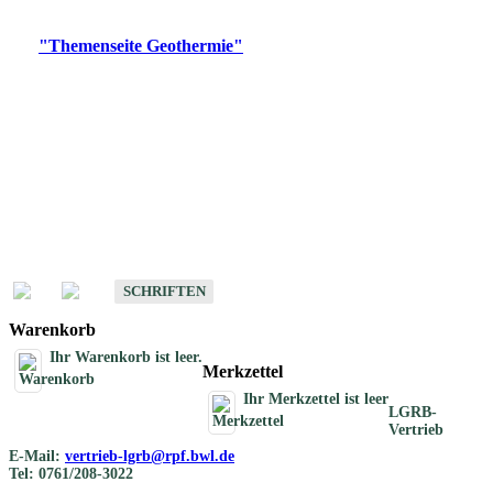
Digitale Produkte, die direkt downloadbar sind, finden Sie auf
der
"Themenseite Geothermie"
im
LGRBgeoportal
.
Geothermische
Übersichtskarten
Schriften
Schriften des Fachbereichs Geothermie
SCHRIFTEN
Warenkorb
Ihr Warenkorb ist leer.
Merkzettel
Ihr Merkzettel ist leer
LGRB-
Vertrieb
E-Mail:
vertrieb-lgrb@rpf.bwl.de
Tel: 0761/208-3022