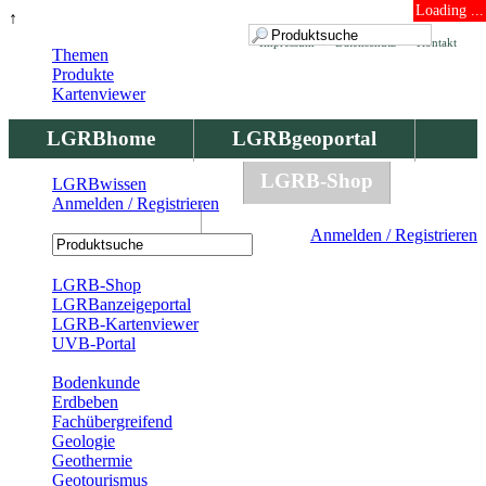
Loading ...
↑
Impressum
Datenschutz
Kontakt
Themen
Produkte
Kartenviewer
LGRBhome
LGRBgeoportal
LGRBbohrungen
LGRB-Shop
LGRBwissen
Anmelden / Registrieren
LGRBwissen
Anmelden / Registrieren
Registrierung
LGRB-Shop
LGRBanzeigeportal
LGRB-Kartenviewer
UVB-Portal
Produkte
Bodenkunde
Erdbeben
Fachübergreifend
Geologie
Geothermie
Geotourismus