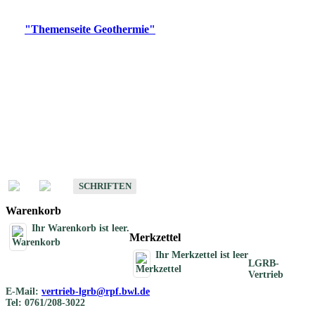
Digitale Produkte, die direkt downloadbar sind, finden Sie auf
der
"Themenseite Geothermie"
im
LGRBgeoportal
.
Geothermische
Übersichtskarten
Schriften
Schriften des Fachbereichs Geothermie
SCHRIFTEN
Warenkorb
Ihr Warenkorb ist leer.
Merkzettel
Ihr Merkzettel ist leer
LGRB-
Vertrieb
E-Mail:
vertrieb-lgrb@rpf.bwl.de
Tel: 0761/208-3022