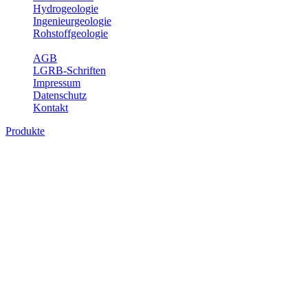
Hydrogeologie
Ingenieurgeologie
Rohstoffgeologie
Service
AGB
LGRB-Schriften
Impressum
Datenschutz
Kontakt
Produkte
Produkte des Themenbereichs
Geothermie
Im Rahmen der Nutzung der Geothermie (Erdwärme) ist das LGRB
als Genehmigungs- und Beratungsbehörde tätig und liefert wichtige,
geowissenschaftliche Grundlageninformationen. Themen des
Fachbereichs Geothermie sind beispielsweise die aktuell gemeldeten
Erdwärmesonden und Wärmepumpen, die derzeitigen
Geothermiekonzessionen sowie Übersichtsdarstellungen der
Temparaturverteilung in unterschiedlichen Tiefen.
Bitte wählen Sie ein Produkt im gewünschten Format aus.