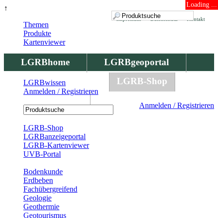
Loading ...
↑
Impressum
Datenschutz
Kontakt
Themen
Produkte
Kartenviewer
LGRBhome
LGRBgeoportal
LGRBbohrungen
LGRB-Shop
LGRBwissen
Anmelden / Registrieren
LGRBwissen
Anmelden / Registrieren
Registrierung
LGRB-Shop
LGRBanzeigeportal
LGRB-Kartenviewer
UVB-Portal
Produkte
Bodenkunde
Erdbeben
Fachübergreifend
Geologie
Geothermie
Geotourismus