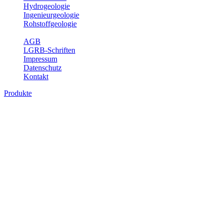
Hydrogeologie
Ingenieurgeologie
Rohstoffgeologie
Service
AGB
LGRB-Schriften
Impressum
Datenschutz
Kontakt
Produkte
Produkte des Themenbereichs
Geothermie
Im Rahmen der Nutzung der Geothermie (Erdwärme) ist das LGRB
als Genehmigungs- und Beratungsbehörde tätig und liefert wichtige,
geowissenschaftliche Grundlageninformationen. Themen des
Fachbereichs Geothermie sind beispielsweise die aktuell gemeldeten
Erdwärmesonden und Wärmepumpen, die derzeitigen
Geothermiekonzessionen sowie Übersichtsdarstellungen der
Temparaturverteilung in unterschiedlichen Tiefen.
Bitte wählen Sie ein Produkt im gewünschten Format aus.