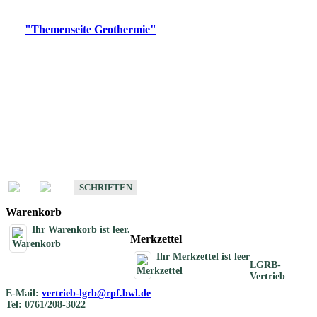
Digitale Produkte, die direkt downloadbar sind, finden Sie auf
der
"Themenseite Geothermie"
im
LGRBgeoportal
.
Geothermische
Übersichtskarten
Schriften
Schriften des Fachbereichs Geothermie
SCHRIFTEN
Warenkorb
Ihr Warenkorb ist leer.
Merkzettel
Ihr Merkzettel ist leer
LGRB-
Vertrieb
E-Mail:
vertrieb-lgrb@rpf.bwl.de
Tel: 0761/208-3022