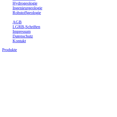
Hydrogeologie
Ingenieurgeologie
Rohstoffgeologie
Service
AGB
LGRB-Schriften
Impressum
Datenschutz
Kontakt
Produkte
Produkte des Themenbereichs
Geothermie
Im Rahmen der Nutzung der Geothermie (Erdwärme) ist das LGRB
als Genehmigungs- und Beratungsbehörde tätig und liefert wichtige,
geowissenschaftliche Grundlageninformationen. Themen des
Fachbereichs Geothermie sind beispielsweise die aktuell gemeldeten
Erdwärmesonden und Wärmepumpen, die derzeitigen
Geothermiekonzessionen sowie Übersichtsdarstellungen der
Temparaturverteilung in unterschiedlichen Tiefen.
Bitte wählen Sie ein Produkt im gewünschten Format aus.