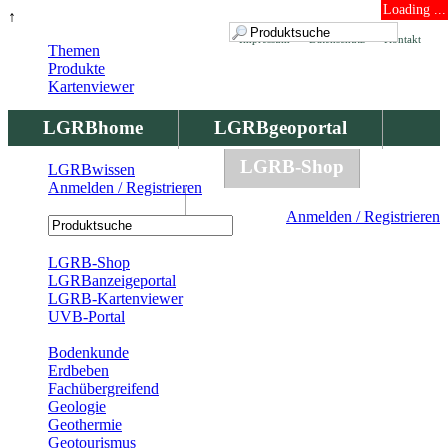
Loading ...
↑
Impressum
Datenschutz
Kontakt
Themen
Produkte
Kartenviewer
LGRBhome
LGRBgeoportal
LGRBbohrungen
LGRB-Shop
LGRBwissen
Anmelden / Registrieren
LGRBwissen
Anmelden / Registrieren
Registrierung
LGRB-Shop
LGRBanzeigeportal
LGRB-Kartenviewer
UVB-Portal
Produkte
Bodenkunde
Erdbeben
Fachübergreifend
Geologie
Geothermie
Geotourismus