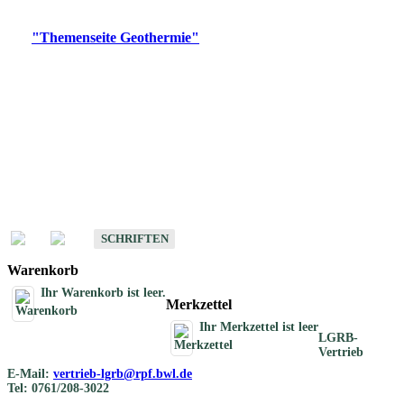
Digitale Produkte, die direkt downloadbar sind, finden Sie auf
der
"Themenseite Geothermie"
im
LGRBgeoportal
.
Geothermische
Übersichtskarten
Schriften
Schriften des Fachbereichs Geothermie
SCHRIFTEN
Warenkorb
Ihr Warenkorb ist leer.
Merkzettel
Ihr Merkzettel ist leer
LGRB-
Vertrieb
E-Mail:
vertrieb-lgrb@rpf.bwl.de
Tel: 0761/208-3022