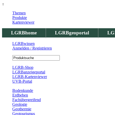
↑
Themen
Produkte
Kartenviewer
LGRBhome
LGRBgeoportal
LG
LGRBwissen
Anmelden / Registrieren
Registrierung
LGRB-Shop
LGRBanzeigeportal
LGRB-Kartenviewer
UVB-Portal
Produkte
Bodenkunde
Erdbeben
Fachübergreifend
Geologie
Geothermie
Geotourismus