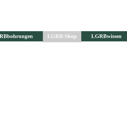
RBbohrungen
LGRB-Shop
LGRBwissen