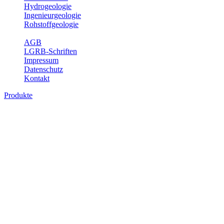
Hydrogeologie
Ingenieurgeologie
Rohstoffgeologie
Service
AGB
LGRB-Schriften
Impressum
Datenschutz
Kontakt
Produkte
Produkte des Themenbereichs Geothermie
Im Rahmen der Nutzung der Geothermie (Erdwärme) ist das LGRB als
Fachbereichs Geothermie sind beispielsweise die aktuell gemeldete
unterschiedlichen Tiefen.
Bitte wählen Sie ein Produkt im gewünschten Format aus.
Digitale Produkte, die direkt downloadbar sind, finden Sie auf d
Geothermische Übersichtskarte