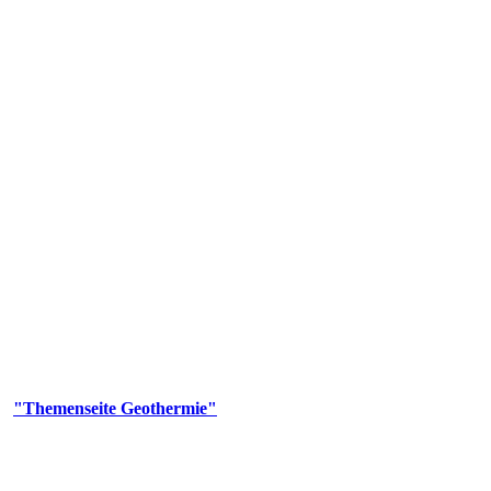
 Genehmigungs- und Beratungsbehörde tätig und liefert wichtige, ge
n Erdwärmesonden und Wärmepumpen, die derzeitigen Geothermiekonzes
er
"Themenseite Geothermie"
im
LGRBgeoportal
.
n