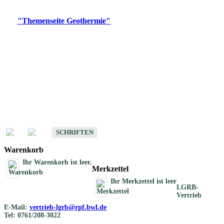
Digitale Produkte, die direkt downloadbar sind, finden Sie auf
der
"Themenseite Geothermie"
im
LGRBgeoportal
.
Geothermische
Übersichtskarten
Schriften
Schriften des Fachbereichs Geothermie
SCHRIFTEN
Warenkorb
Ihr Warenkorb ist leer.
Merkzettel
Ihr Merkzettel ist leer
LGRB-
Vertrieb
E-Mail:
vertrieb-lgrb@rpf.bwl.de
Tel: 0761/208-3022