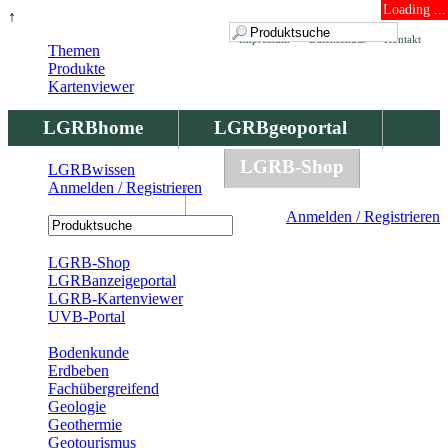
Loading ...
↑
Impressum
Datenschutz
Kontakt
Themen
Produkte
Kartenviewer
LGRBhome
LGRBgeoportal
LGRBbohrungen
LGRB-Shop
LGRBwissen
Anmelden / Registrieren
LGRBwissen
Anmelden / Registrieren
Registrierung
LGRB-Shop
LGRBanzeigeportal
LGRB-Kartenviewer
UVB-Portal
Produkte
Bodenkunde
Erdbeben
Fachübergreifend
Geologie
Geothermie
Geotourismus