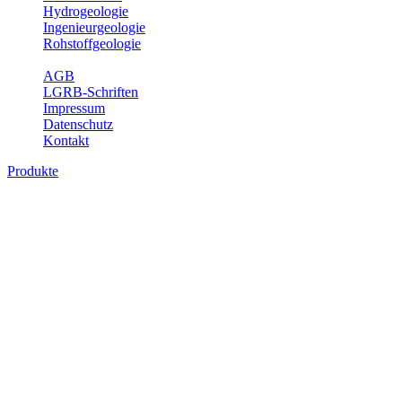
Hydrogeologie
Ingenieurgeologie
Rohstoffgeologie
Service
AGB
LGRB-Schriften
Impressum
Datenschutz
Kontakt
Produkte
Produkte des Themenbereichs
Geothermie
Im Rahmen der Nutzung der Geothermie (Erdwärme) ist das LGRB
als Genehmigungs- und Beratungsbehörde tätig und liefert wichtige,
geowissenschaftliche Grundlageninformationen. Themen des
Fachbereichs Geothermie sind beispielsweise die aktuell gemeldeten
Erdwärmesonden und Wärmepumpen, die derzeitigen
Geothermiekonzessionen sowie Übersichtsdarstellungen der
Temparaturverteilung in unterschiedlichen Tiefen.
Bitte wählen Sie ein Produkt im gewünschten Format aus.