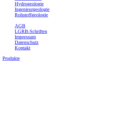
Hydrogeologie
Ingenieurgeologie
Rohstoffgeologie
Service
AGB
LGRB-Schriften
Impressum
Datenschutz
Kontakt
Produkte
Produkte des Themenbereichs
Geothermie
Im Rahmen der Nutzung der Geothermie (Erdwärme) ist das LGRB
als Genehmigungs- und Beratungsbehörde tätig und liefert wichtige,
geowissenschaftliche Grundlageninformationen. Themen des
Fachbereichs Geothermie sind beispielsweise die aktuell gemeldeten
Erdwärmesonden und Wärmepumpen, die derzeitigen
Geothermiekonzessionen sowie Übersichtsdarstellungen der
Temparaturverteilung in unterschiedlichen Tiefen.
Bitte wählen Sie ein Produkt im gewünschten Format aus.