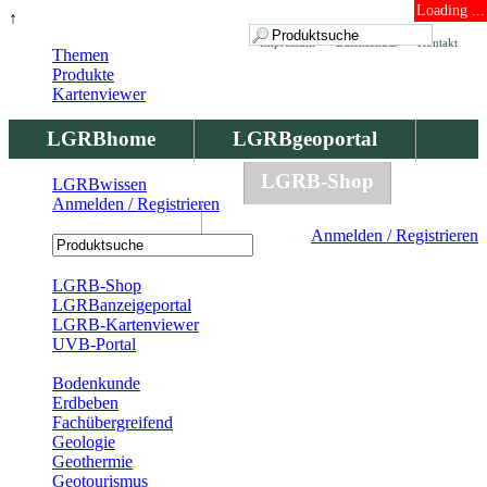
Loading ...
↑
Impressum
Datenschutz
Kontakt
Themen
Produkte
Kartenviewer
LGRBhome
LGRBgeoportal
LGRBbohrungen
LGRB-Shop
LGRBwissen
Anmelden / Registrieren
LGRBwissen
Anmelden / Registrieren
Registrierung
LGRB-Shop
LGRBanzeigeportal
LGRB-Kartenviewer
UVB-Portal
Produkte
Bodenkunde
Erdbeben
Fachübergreifend
Geologie
Geothermie
Geotourismus