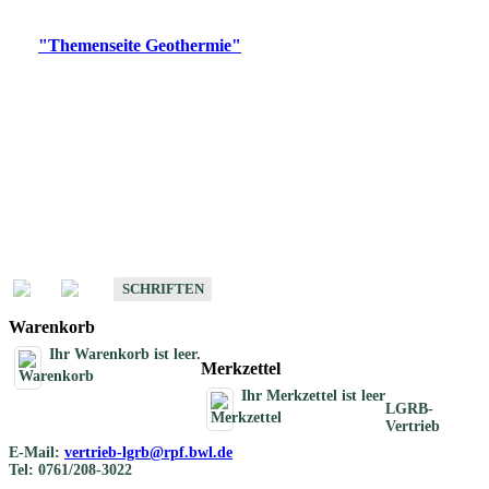
Digitale Produkte, die direkt downloadbar sind, finden Sie auf
der
"Themenseite Geothermie"
im
LGRBgeoportal
.
Geothermische
Übersichtskarten
Schriften
Schriften des Fachbereichs Geothermie
SCHRIFTEN
Warenkorb
Ihr Warenkorb ist leer.
Merkzettel
Ihr Merkzettel ist leer
LGRB-
Vertrieb
E-Mail:
vertrieb-lgrb@rpf.bwl.de
Tel: 0761/208-3022