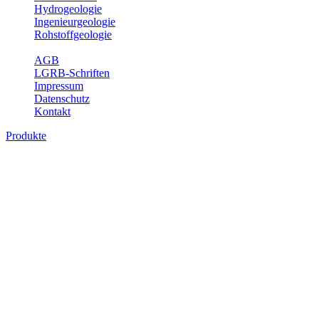
Hydrogeologie
Ingenieurgeologie
Rohstoffgeologie
Service
AGB
LGRB-Schriften
Impressum
Datenschutz
Kontakt
Produkte
Produkte des Themenbereichs
Geothermie
Im Rahmen der Nutzung der Geothermie (Erdwärme) ist das LGRB
als Genehmigungs- und Beratungsbehörde tätig und liefert wichtige,
geowissenschaftliche Grundlageninformationen. Themen des
Fachbereichs Geothermie sind beispielsweise die aktuell gemeldeten
Erdwärmesonden und Wärmepumpen, die derzeitigen
Geothermiekonzessionen sowie Übersichtsdarstellungen der
Temparaturverteilung in unterschiedlichen Tiefen.
Bitte wählen Sie ein Produkt im gewünschten Format aus.