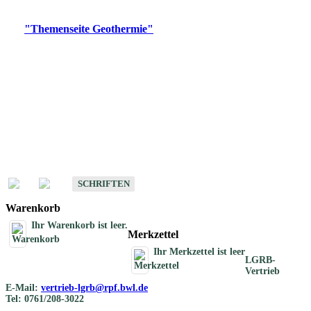
Digitale Produkte, die direkt downloadbar sind, finden Sie auf
der
"Themenseite Geothermie"
im
LGRBgeoportal
.
Geothermische
Übersichtskarten
Schriften
Schriften des Fachbereichs Geothermie
SCHRIFTEN
Warenkorb
Ihr Warenkorb ist leer.
Merkzettel
Ihr Merkzettel ist leer
LGRB-
Vertrieb
E-Mail:
vertrieb-lgrb@rpf.bwl.de
Tel: 0761/208-3022