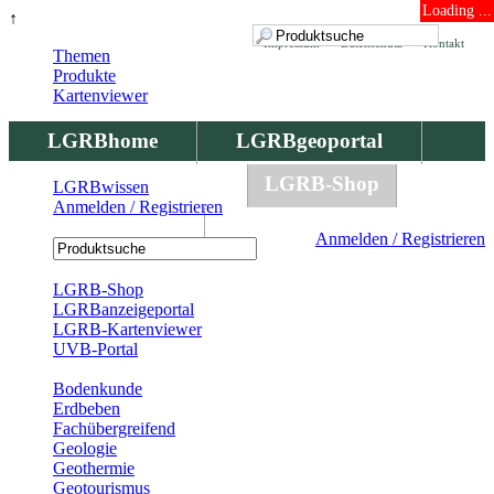
Loading ...
↑
Impressum
Datenschutz
Kontakt
Themen
Produkte
Kartenviewer
LGRBhome
LGRBgeoportal
LGRBbohrungen
LGRB-Shop
LGRBwissen
Anmelden / Registrieren
LGRBwissen
Anmelden / Registrieren
Registrierung
LGRB-Shop
LGRBanzeigeportal
LGRB-Kartenviewer
UVB-Portal
Produkte
Bodenkunde
Erdbeben
Fachübergreifend
Geologie
Geothermie
Geotourismus