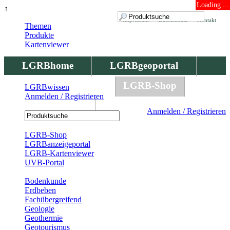
Loading ...
↑
Impressum
Datenschutz
Kontakt
Themen
Produkte
Kartenviewer
LGRBhome
LGRBgeoportal
LGRBbohrungen
LGRB-Shop
LGRBwissen
Anmelden / Registrieren
LGRBwissen
Anmelden / Registrieren
Registrierung
LGRB-Shop
LGRBanzeigeportal
LGRB-Kartenviewer
UVB-Portal
Produkte
Bodenkunde
Erdbeben
Fachübergreifend
Geologie
Geothermie
Geotourismus