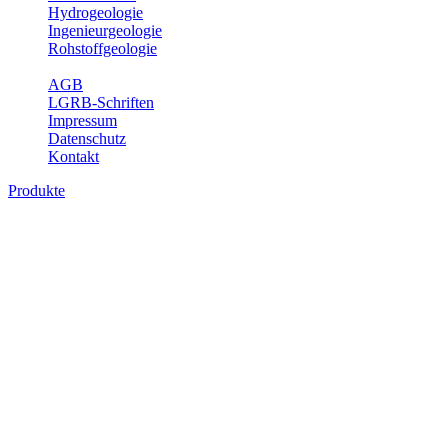
Hydrogeologie
Ingenieurgeologie
Rohstoffgeologie
Service
AGB
LGRB-Schriften
Impressum
Datenschutz
Kontakt
Produkte
Produkte des Themenbereichs
Geothermie
Im Rahmen der Nutzung der Geothermie (Erdwärme) ist das LGRB
als Genehmigungs- und Beratungsbehörde tätig und liefert wichtige,
geowissenschaftliche Grundlageninformationen. Themen des
Fachbereichs Geothermie sind beispielsweise die aktuell gemeldeten
Erdwärmesonden und Wärmepumpen, die derzeitigen
Geothermiekonzessionen sowie Übersichtsdarstellungen der
Temparaturverteilung in unterschiedlichen Tiefen.
Bitte wählen Sie ein Produkt im gewünschten Format aus.