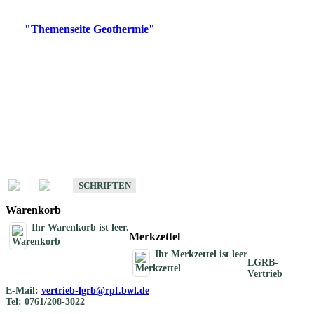
Digitale Produkte, die direkt downloadbar sind, finden Sie auf
der
"Themenseite Geothermie"
im
LGRBgeoportal
.
Geothermische
Übersichtskarten
Schriften
Schriften des Fachbereichs Geothermie
SCHRIFTEN
Warenkorb
Ihr Warenkorb ist leer.
Merkzettel
Ihr Merkzettel ist leer
LGRB-
Vertrieb
E-Mail:
vertrieb-lgrb@rpf.bwl.de
Tel: 0761/208-3022