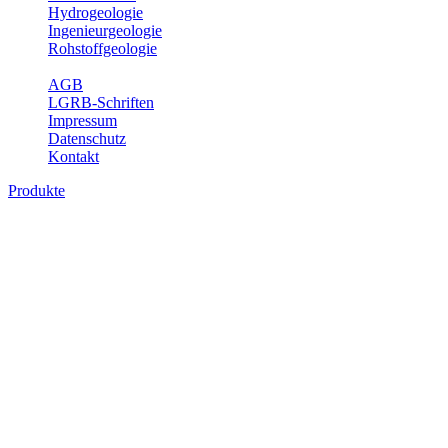
Hydrogeologie
Ingenieurgeologie
Rohstoffgeologie
Service
AGB
LGRB-Schriften
Impressum
Datenschutz
Kontakt
Produkte
Produkte des Themenbereichs
Geothermie
Im Rahmen der Nutzung der Geothermie (Erdwärme) ist das LGRB
als Genehmigungs- und Beratungsbehörde tätig und liefert wichtige,
geowissenschaftliche Grundlageninformationen. Themen des
Fachbereichs Geothermie sind beispielsweise die aktuell gemeldeten
Erdwärmesonden und Wärmepumpen, die derzeitigen
Geothermiekonzessionen sowie Übersichtsdarstellungen der
Temparaturverteilung in unterschiedlichen Tiefen.
Bitte wählen Sie ein Produkt im gewünschten Format aus.