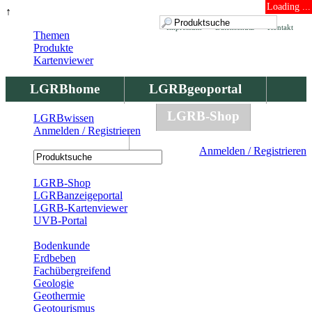
Loading ...
↑
Impressum
Datenschutz
Kontakt
Themen
Produkte
Kartenviewer
LGRBhome
LGRBgeoportal
LGRBbohrungen
LGRB-Shop
LGRBwissen
Anmelden / Registrieren
LGRBwissen
Anmelden / Registrieren
Registrierung
LGRB-Shop
LGRBanzeigeportal
LGRB-Kartenviewer
UVB-Portal
Produkte
Bodenkunde
Erdbeben
Fachübergreifend
Geologie
Geothermie
Geotourismus