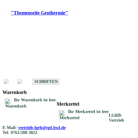
Digitale Produkte, die direkt downloadbar sind, finden Sie auf
der
"Themenseite Geothermie"
im
LGRBgeoportal
.
Geothermische
Übersichtskarten
Schriften
Schriften des Fachbereichs Geothermie
SCHRIFTEN
Warenkorb
Ihr Warenkorb ist leer.
Merkzettel
Ihr Merkzettel ist leer
LGRB-
Vertrieb
E-Mail:
vertrieb-lgrb@rpf.bwl.de
Tel: 0761/208-3022