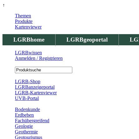
↑
Themen
Produkte
Kartenviewer
LGRBhome
LGRBgeoportal
LG
LGRBwissen
Anmelden / Registrieren
Registrierung
LGRB-Shop
LGRBanzeigeportal
LGRB-Kartenviewer
UVB-Portal
Produkte
Bodenkunde
Erdbeben
Fachübergreifend
Geologie
Geothermie
Geotourismus