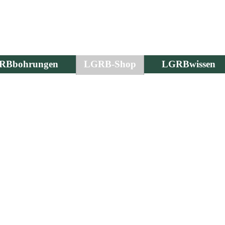
RBbohrungen
LGRB-Shop
LGRBwissen