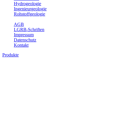
Hydrogeologie
Ingenieurgeologie
Rohstoffgeologie
Service
AGB
LGRB-Schriften
Impressum
Datenschutz
Kontakt
Produkte
Produkte des Themenbereichs Geothermie
Im Rahmen der Nutzung der Geothermie (Erdwärme) ist das LGRB als
Fachbereichs Geothermie sind beispielsweise die aktuell gemeldete
unterschiedlichen Tiefen.
Bitte wählen Sie ein Produkt im gewünschten Format aus.
Digitale Produkte, die direkt downloadbar sind, finden Sie auf d
Geothermische Übersichtskarte