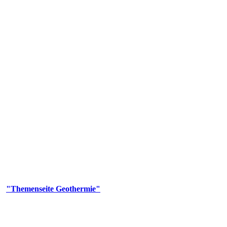
 Genehmigungs- und Beratungsbehörde tätig und liefert wichtige, ge
n Erdwärmesonden und Wärmepumpen, die derzeitigen Geothermiekonzes
er
"Themenseite Geothermie"
im
LGRBgeoportal
.
n