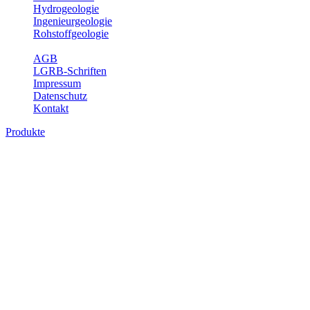
Hydrogeologie
Ingenieurgeologie
Rohstoffgeologie
Service
AGB
LGRB-Schriften
Impressum
Datenschutz
Kontakt
Produkte
Produkte des Themenbereichs
Geothermie
Im Rahmen der Nutzung der Geothermie (Erdwärme) ist das LGRB
als Genehmigungs- und Beratungsbehörde tätig und liefert wichtige,
geowissenschaftliche Grundlageninformationen. Themen des
Fachbereichs Geothermie sind beispielsweise die aktuell gemeldeten
Erdwärmesonden und Wärmepumpen, die derzeitigen
Geothermiekonzessionen sowie Übersichtsdarstellungen der
Temparaturverteilung in unterschiedlichen Tiefen.
Bitte wählen Sie ein Produkt im gewünschten Format aus.