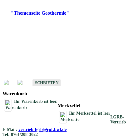
Digitale Produkte, die direkt downloadbar sind, finden Sie auf
der
"Themenseite Geothermie"
im
LGRBgeoportal
.
Geothermische
Übersichtskarten
Schriften
Schriften des Fachbereichs Geothermie
SCHRIFTEN
Warenkorb
Ihr Warenkorb ist leer.
Merkzettel
Ihr Merkzettel ist leer
LGRB-
Vertrieb
E-Mail:
vertrieb-lgrb@rpf.bwl.de
Tel: 0761/208-3022