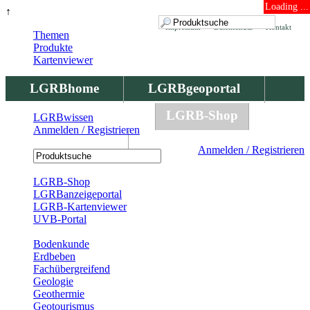
Loading ...
↑
Impressum
Datenschutz
Kontakt
Themen
Produkte
Kartenviewer
LGRBhome
LGRBgeoportal
LGRBbohrungen
LGRB-Shop
LGRBwissen
Anmelden / Registrieren
LGRBwissen
Anmelden / Registrieren
Registrierung
LGRB-Shop
LGRBanzeigeportal
LGRB-Kartenviewer
UVB-Portal
Produkte
Bodenkunde
Erdbeben
Fachübergreifend
Geologie
Geothermie
Geotourismus