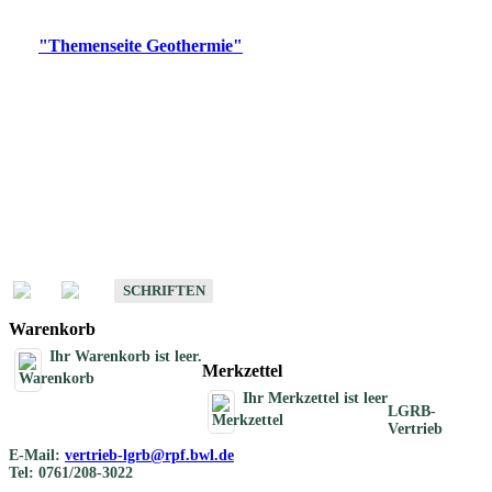
Digitale Produkte, die direkt downloadbar sind, finden Sie auf
der
"Themenseite Geothermie"
im
LGRBgeoportal
.
Geothermische
Übersichtskarten
Schriften
Schriften des Fachbereichs Geothermie
SCHRIFTEN
Warenkorb
Ihr Warenkorb ist leer.
Merkzettel
Ihr Merkzettel ist leer
LGRB-
Vertrieb
E-Mail:
vertrieb-lgrb@rpf.bwl.de
Tel: 0761/208-3022