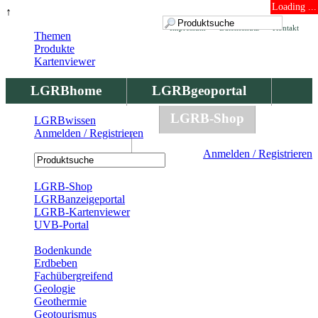
Loading ...
↑
Impressum
Datenschutz
Kontakt
Themen
Produkte
Kartenviewer
LGRBhome
LGRBgeoportal
LGRBbohrungen
LGRB-Shop
LGRBwissen
Anmelden / Registrieren
LGRBwissen
Anmelden / Registrieren
Registrierung
LGRB-Shop
LGRBanzeigeportal
LGRB-Kartenviewer
UVB-Portal
Produkte
Bodenkunde
Erdbeben
Fachübergreifend
Geologie
Geothermie
Geotourismus