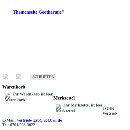
Digitale Produkte, die direkt downloadbar sind, finden Sie auf
der
"Themenseite Geothermie"
im
LGRBgeoportal
.
Geothermische
Übersichtskarten
Schriften
Schriften des Fachbereichs Geothermie
SCHRIFTEN
Warenkorb
Ihr Warenkorb ist leer.
Merkzettel
Ihr Merkzettel ist leer
LGRB-
Vertrieb
E-Mail:
vertrieb-lgrb@rpf.bwl.de
Tel: 0761/208-3022