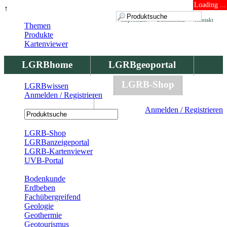
Loading ...
↑
Impressum
Datenschutz
Kontakt
Themen
Produkte
Kartenviewer
LGRBhome
LGRBgeoportal
LGRBbohrungen
LGRB-Shop
LGRBwissen
Anmelden / Registrieren
LGRBwissen
Anmelden / Registrieren
Registrierung
LGRB-Shop
LGRBanzeigeportal
LGRB-Kartenviewer
UVB-Portal
Produkte
Bodenkunde
Erdbeben
Fachübergreifend
Geologie
Geothermie
Geotourismus