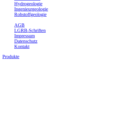
Hydrogeologie
Ingenieurgeologie
Rohstoffgeologie
Service
AGB
LGRB-Schriften
Impressum
Datenschutz
Kontakt
Produkte
Produkte des Themenbereichs
Geothermie
Im Rahmen der Nutzung der Geothermie (Erdwärme) ist das LGRB
als Genehmigungs- und Beratungsbehörde tätig und liefert wichtige,
geowissenschaftliche Grundlageninformationen. Themen des
Fachbereichs Geothermie sind beispielsweise die aktuell gemeldeten
Erdwärmesonden und Wärmepumpen, die derzeitigen
Geothermiekonzessionen sowie Übersichtsdarstellungen der
Temparaturverteilung in unterschiedlichen Tiefen.
Bitte wählen Sie ein Produkt im gewünschten Format aus.