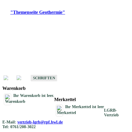
Digitale Produkte, die direkt downloadbar sind, finden Sie auf
der
"Themenseite Geothermie"
im
LGRBgeoportal
.
Geothermische
Übersichtskarten
Schriften
Schriften des Fachbereichs Geothermie
SCHRIFTEN
Warenkorb
Ihr Warenkorb ist leer.
Merkzettel
Ihr Merkzettel ist leer
LGRB-
Vertrieb
E-Mail:
vertrieb-lgrb@rpf.bwl.de
Tel: 0761/208-3022