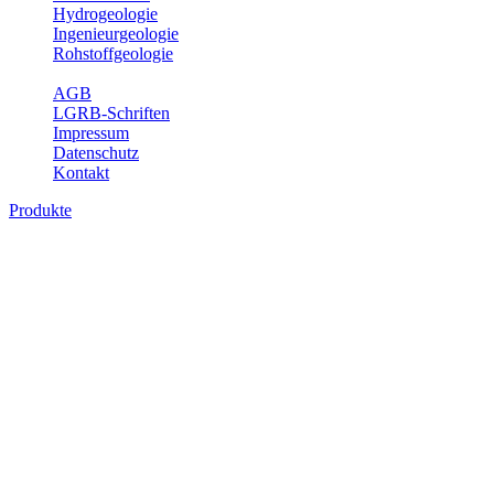
Hydrogeologie
Ingenieurgeologie
Rohstoffgeologie
Service
AGB
LGRB-Schriften
Impressum
Datenschutz
Kontakt
Produkte
Produkte des Themenbereichs
Geothermie
Im Rahmen der Nutzung der Geothermie (Erdwärme) ist das LGRB
als Genehmigungs- und Beratungsbehörde tätig und liefert wichtige,
geowissenschaftliche Grundlageninformationen. Themen des
Fachbereichs Geothermie sind beispielsweise die aktuell gemeldeten
Erdwärmesonden und Wärmepumpen, die derzeitigen
Geothermiekonzessionen sowie Übersichtsdarstellungen der
Temparaturverteilung in unterschiedlichen Tiefen.
Bitte wählen Sie ein Produkt im gewünschten Format aus.