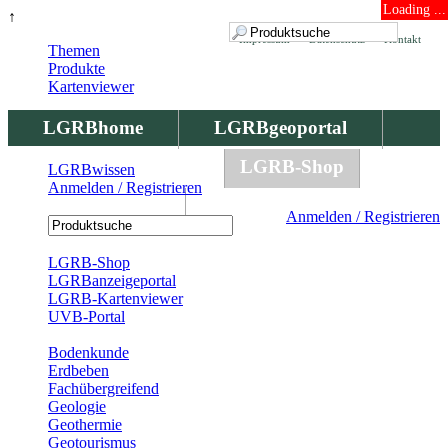
Loading ...
↑
Impressum
Datenschutz
Kontakt
Themen
Produkte
Kartenviewer
LGRBhome
LGRBgeoportal
LGRBbohrungen
LGRB-Shop
LGRBwissen
Anmelden / Registrieren
LGRBwissen
Anmelden / Registrieren
Registrierung
LGRB-Shop
LGRBanzeigeportal
LGRB-Kartenviewer
UVB-Portal
Produkte
Bodenkunde
Erdbeben
Fachübergreifend
Geologie
Geothermie
Geotourismus