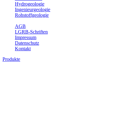
Hydrogeologie
Ingenieurgeologie
Rohstoffgeologie
Service
AGB
LGRB-Schriften
Impressum
Datenschutz
Kontakt
Produkte
Produkte des Themenbereichs
Geothermie
Im Rahmen der Nutzung der Geothermie (Erdwärme) ist das LGRB
als Genehmigungs- und Beratungsbehörde tätig und liefert wichtige,
geowissenschaftliche Grundlageninformationen. Themen des
Fachbereichs Geothermie sind beispielsweise die aktuell gemeldeten
Erdwärmesonden und Wärmepumpen, die derzeitigen
Geothermiekonzessionen sowie Übersichtsdarstellungen der
Temparaturverteilung in unterschiedlichen Tiefen.
Bitte wählen Sie ein Produkt im gewünschten Format aus.