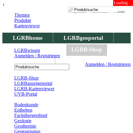
Loading ...
↑
Impressum
Datenschutz
Kontakt
Themen
Produkte
Kartenviewer
LGRBhome
LGRBgeoportal
LGRBbohrungen
LGRB-Shop
LGRBwissen
Anmelden / Registrieren
LGRBwissen
Anmelden / Registrieren
Registrierung
LGRB-Shop
LGRBanzeigeportal
LGRB-Kartenviewer
UVB-Portal
Produkte
Bodenkunde
Erdbeben
Fachübergreifend
Geologie
Geothermie
Geotourismus