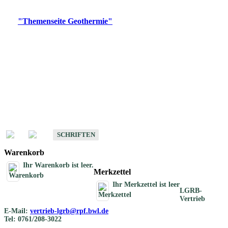
Digitale Produkte, die direkt downloadbar sind, finden Sie auf
der
"Themenseite Geothermie"
im
LGRBgeoportal
.
Geothermische
Übersichtskarten
Schriften
Schriften des Fachbereichs Geothermie
SCHRIFTEN
Warenkorb
Ihr Warenkorb ist leer.
Merkzettel
Ihr Merkzettel ist leer
LGRB-
Vertrieb
E-Mail:
vertrieb-lgrb@rpf.bwl.de
Tel: 0761/208-3022