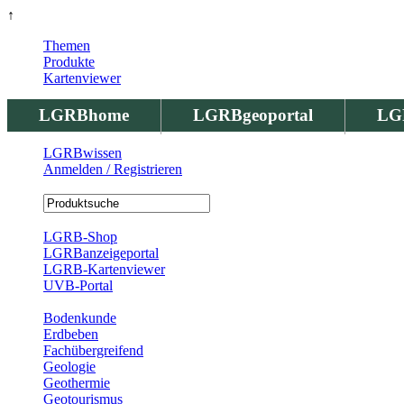
↑
Themen
Produkte
Kartenviewer
LGRBhome
LGRBgeoportal
LG
LGRBwissen
Anmelden / Registrieren
Registrierung
LGRB-Shop
LGRBanzeigeportal
LGRB-Kartenviewer
UVB-Portal
Produkte
Bodenkunde
Erdbeben
Fachübergreifend
Geologie
Geothermie
Geotourismus