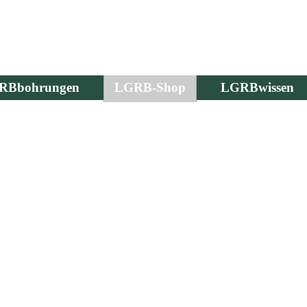
RBbohrungen
LGRB-Shop
LGRBwissen