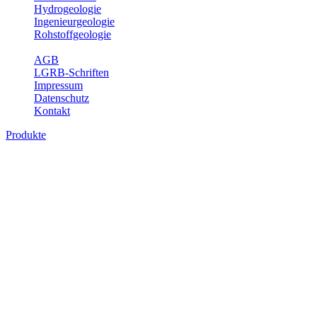
Hydrogeologie
Ingenieurgeologie
Rohstoffgeologie
Service
AGB
LGRB-Schriften
Impressum
Datenschutz
Kontakt
Produkte
Produkte des Themenbereichs Geothermie
Im Rahmen der Nutzung der Geothermie (Erdwärme) ist das LGRB als
Fachbereichs Geothermie sind beispielsweise die aktuell gemeldete
unterschiedlichen Tiefen.
Bitte wählen Sie ein Produkt im gewünschten Format aus.
Digitale Produkte, die direkt downloadbar sind, finden Sie auf d
Geothermische Übersichtskarte