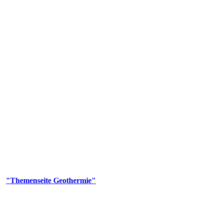
 Genehmigungs- und Beratungsbehörde tätig und liefert wichtige, ge
n Erdwärmesonden und Wärmepumpen, die derzeitigen Geothermiekonzes
er
"Themenseite Geothermie"
im
LGRBgeoportal
.
n