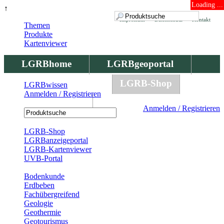
Loading ...
↑
Impressum
Datenschutz
Kontakt
Themen
Produkte
Kartenviewer
LGRBhome
LGRBgeoportal
LGRBbohrungen
LGRB-Shop
LGRBwissen
Anmelden / Registrieren
LGRBwissen
Anmelden / Registrieren
Registrierung
LGRB-Shop
LGRBanzeigeportal
LGRB-Kartenviewer
UVB-Portal
Produkte
Bodenkunde
Erdbeben
Fachübergreifend
Geologie
Geothermie
Geotourismus