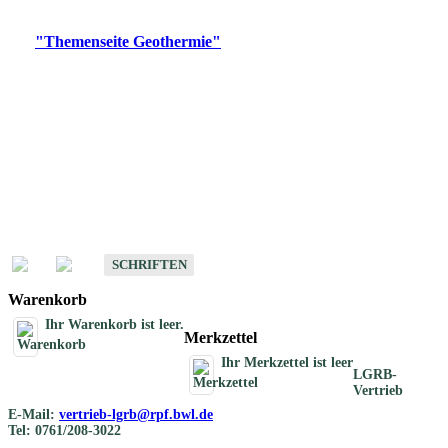
Digitale Produkte, die direkt downloadbar sind, finden Sie auf
der
"Themenseite Geothermie"
im
LGRBgeoportal
.
Geothermische
Übersichtskarten
Schriften
Schriften des Fachbereichs Geothermie
SCHRIFTEN
Warenkorb
Ihr Warenkorb ist leer.
Merkzettel
Ihr Merkzettel ist leer
LGRB-
Vertrieb
E-Mail:
vertrieb-lgrb@rpf.bwl.de
Tel: 0761/208-3022