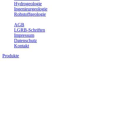
Hydrogeologie
Ingenieurgeologie
Rohstoffgeologie
Service
AGB
LGRB-Schriften
Impressum
Datenschutz
Kontakt
Produkte
Produkte des Themenbereichs
Geothermie
Im Rahmen der Nutzung der Geothermie (Erdwärme) ist das LGRB
als Genehmigungs- und Beratungsbehörde tätig und liefert wichtige,
geowissenschaftliche Grundlageninformationen. Themen des
Fachbereichs Geothermie sind beispielsweise die aktuell gemeldeten
Erdwärmesonden und Wärmepumpen, die derzeitigen
Geothermiekonzessionen sowie Übersichtsdarstellungen der
Temparaturverteilung in unterschiedlichen Tiefen.
Bitte wählen Sie ein Produkt im gewünschten Format aus.