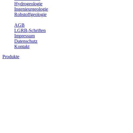
Hydrogeologie
Ingenieurgeologie
Rohstoffgeologie
Service
AGB
LGRB-Schriften
Impressum
Datenschutz
Kontakt
Produkte
Produkte des Themenbereichs
Geothermie
Im Rahmen der Nutzung der Geothermie (Erdwärme) ist das LGRB
als Genehmigungs- und Beratungsbehörde tätig und liefert wichtige,
geowissenschaftliche Grundlageninformationen. Themen des
Fachbereichs Geothermie sind beispielsweise die aktuell gemeldeten
Erdwärmesonden und Wärmepumpen, die derzeitigen
Geothermiekonzessionen sowie Übersichtsdarstellungen der
Temparaturverteilung in unterschiedlichen Tiefen.
Bitte wählen Sie ein Produkt im gewünschten Format aus.