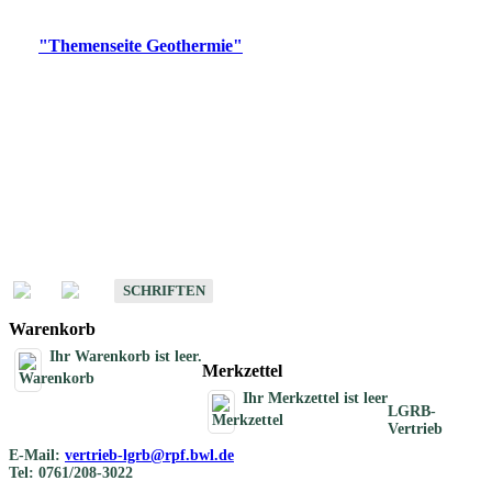
Digitale Produkte, die direkt downloadbar sind, finden Sie auf
der
"Themenseite Geothermie"
im
LGRBgeoportal
.
Geothermische
Übersichtskarten
Schriften
Schriften des Fachbereichs Geothermie
SCHRIFTEN
Warenkorb
Ihr Warenkorb ist leer.
Merkzettel
Ihr Merkzettel ist leer
LGRB-
Vertrieb
E-Mail:
vertrieb-lgrb@rpf.bwl.de
Tel: 0761/208-3022