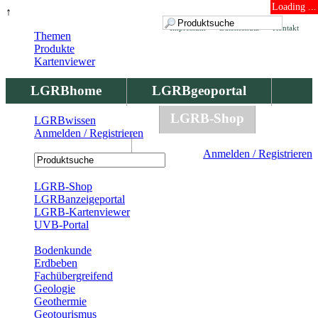
Loading ...
↑
Impressum
Datenschutz
Kontakt
Themen
Produkte
Kartenviewer
LGRBhome
LGRBgeoportal
LGRBbohrungen
LGRB-Shop
LGRBwissen
Anmelden / Registrieren
LGRBwissen
Anmelden / Registrieren
Registrierung
LGRB-Shop
LGRBanzeigeportal
LGRB-Kartenviewer
UVB-Portal
Produkte
Bodenkunde
Erdbeben
Fachübergreifend
Geologie
Geothermie
Geotourismus