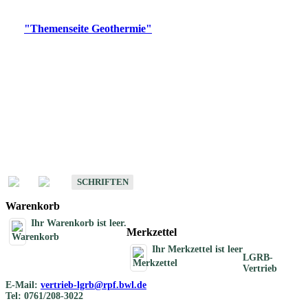
Digitale Produkte, die direkt downloadbar sind, finden Sie auf
der
"Themenseite Geothermie"
im
LGRBgeoportal
.
Geothermische
Übersichtskarten
Schriften
Schriften des Fachbereichs Geothermie
SCHRIFTEN
Warenkorb
Ihr Warenkorb ist leer.
Merkzettel
Ihr Merkzettel ist leer
LGRB-
Vertrieb
E-Mail:
vertrieb-lgrb@rpf.bwl.de
Tel: 0761/208-3022