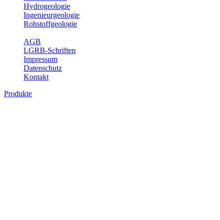
Hydrogeologie
Ingenieurgeologie
Rohstoffgeologie
Service
AGB
LGRB-Schriften
Impressum
Datenschutz
Kontakt
Produkte
Produkte des Themenbereichs
Geothermie
Im Rahmen der Nutzung der Geothermie (Erdwärme) ist das LGRB
als Genehmigungs- und Beratungsbehörde tätig und liefert wichtige,
geowissenschaftliche Grundlageninformationen. Themen des
Fachbereichs Geothermie sind beispielsweise die aktuell gemeldeten
Erdwärmesonden und Wärmepumpen, die derzeitigen
Geothermiekonzessionen sowie Übersichtsdarstellungen der
Temparaturverteilung in unterschiedlichen Tiefen.
Bitte wählen Sie ein Produkt im gewünschten Format aus.