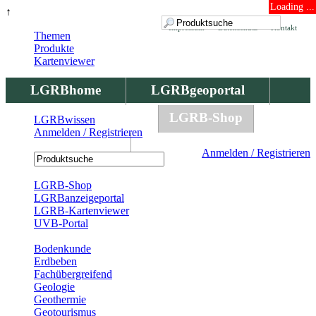
Loading ...
↑
Impressum
Datenschutz
Kontakt
Themen
Produkte
Kartenviewer
LGRBhome
LGRBgeoportal
LGRBbohrungen
LGRB-Shop
LGRBwissen
Anmelden / Registrieren
LGRBwissen
Anmelden / Registrieren
Registrierung
LGRB-Shop
LGRBanzeigeportal
LGRB-Kartenviewer
UVB-Portal
Produkte
Bodenkunde
Erdbeben
Fachübergreifend
Geologie
Geothermie
Geotourismus