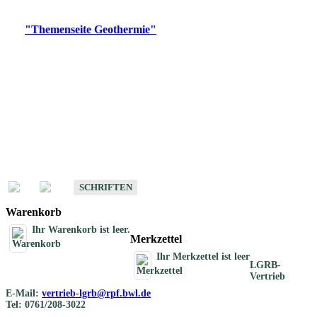
Digitale Produkte, die direkt downloadbar sind, finden Sie auf
der
"Themenseite Geothermie"
im
LGRBgeoportal
.
Geothermische
Übersichtskarten
Schriften
Schriften des Fachbereichs Geothermie
SCHRIFTEN
Warenkorb
Ihr Warenkorb ist leer.
Merkzettel
Ihr Merkzettel ist leer
LGRB-
Vertrieb
E-Mail:
vertrieb-lgrb@rpf.bwl.de
Tel: 0761/208-3022