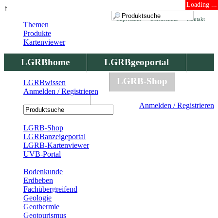
Loading ...
↑
Impressum
Datenschutz
Kontakt
Themen
Produkte
Kartenviewer
LGRBhome
LGRBgeoportal
LGRBbohrungen
LGRB-Shop
LGRBwissen
Anmelden / Registrieren
LGRBwissen
Anmelden / Registrieren
Registrierung
LGRB-Shop
LGRBanzeigeportal
LGRB-Kartenviewer
UVB-Portal
Produkte
Bodenkunde
Erdbeben
Fachübergreifend
Geologie
Geothermie
Geotourismus