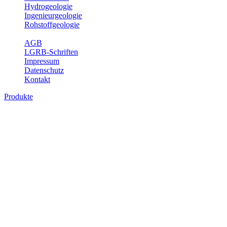
Hydrogeologie
Ingenieurgeologie
Rohstoffgeologie
Service
AGB
LGRB-Schriften
Impressum
Datenschutz
Kontakt
Produkte
Produkte des Themenbereichs
Geothermie
Im Rahmen der Nutzung der Geothermie (Erdwärme) ist das LGRB
als Genehmigungs- und Beratungsbehörde tätig und liefert wichtige,
geowissenschaftliche Grundlageninformationen. Themen des
Fachbereichs Geothermie sind beispielsweise die aktuell gemeldeten
Erdwärmesonden und Wärmepumpen, die derzeitigen
Geothermiekonzessionen sowie Übersichtsdarstellungen der
Temparaturverteilung in unterschiedlichen Tiefen.
Bitte wählen Sie ein Produkt im gewünschten Format aus.