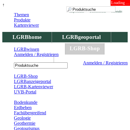
Loading ...
↑
Impressum
Datenschutz
Kontakt
Themen
Produkte
Kartenviewer
LGRBhome
LGRBgeoportal
LGRBbohrungen
LGRB-Shop
LGRBwissen
Anmelden / Registrieren
LGRBwissen
Anmelden / Registrieren
Registrierung
LGRB-Shop
LGRBanzeigeportal
LGRB-Kartenviewer
UVB-Portal
Produkte
Bodenkunde
Erdbeben
Fachübergreifend
Geologie
Geothermie
Geotourismus