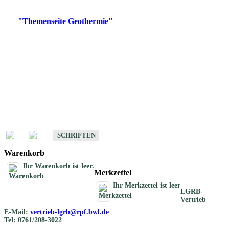
Digitale Produkte, die direkt downloadbar sind, finden Sie auf
der
"Themenseite Geothermie"
im
LGRBgeoportal
.
Geothermische
Übersichtskarten
Schriften
Schriften des Fachbereichs Geothermie
SCHRIFTEN
Warenkorb
Ihr Warenkorb ist leer.
Merkzettel
Ihr Merkzettel ist leer
LGRB-
Vertrieb
E-Mail:
vertrieb-lgrb@rpf.bwl.de
Tel: 0761/208-3022