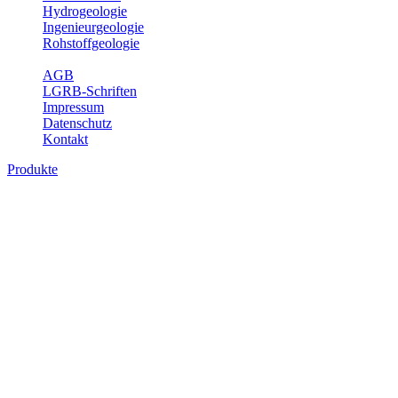
Hydrogeologie
Ingenieurgeologie
Rohstoffgeologie
Service
AGB
LGRB-Schriften
Impressum
Datenschutz
Kontakt
Produkte
Produkte des Themenbereichs
Geothermie
Im Rahmen der Nutzung der Geothermie (Erdwärme) ist das LGRB
als Genehmigungs- und Beratungsbehörde tätig und liefert wichtige,
geowissenschaftliche Grundlageninformationen. Themen des
Fachbereichs Geothermie sind beispielsweise die aktuell gemeldeten
Erdwärmesonden und Wärmepumpen, die derzeitigen
Geothermiekonzessionen sowie Übersichtsdarstellungen der
Temparaturverteilung in unterschiedlichen Tiefen.
Bitte wählen Sie ein Produkt im gewünschten Format aus.