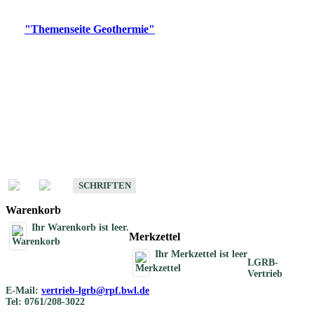
Digitale Produkte, die direkt downloadbar sind, finden Sie auf
der
"Themenseite Geothermie"
im
LGRBgeoportal
.
Geothermische
Übersichtskarten
Schriften
Schriften des Fachbereichs Geothermie
SCHRIFTEN
Warenkorb
Ihr Warenkorb ist leer.
Merkzettel
Ihr Merkzettel ist leer
LGRB-
Vertrieb
E-Mail:
vertrieb-lgrb@rpf.bwl.de
Tel: 0761/208-3022