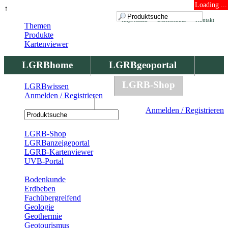
Loading ...
↑
Impressum
Datenschutz
Kontakt
Themen
Produkte
Kartenviewer
LGRBhome
LGRBgeoportal
LGRBbohrungen
LGRB-Shop
LGRBwissen
Anmelden / Registrieren
LGRBwissen
Anmelden / Registrieren
Registrierung
LGRB-Shop
LGRBanzeigeportal
LGRB-Kartenviewer
UVB-Portal
Produkte
Bodenkunde
Erdbeben
Fachübergreifend
Geologie
Geothermie
Geotourismus