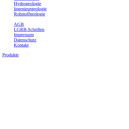
Hydrogeologie
Ingenieurgeologie
Rohstoffgeologie
Service
AGB
LGRB-Schriften
Impressum
Datenschutz
Kontakt
Produkte
Produkte des Themenbereichs
Geothermie
Im Rahmen der Nutzung der Geothermie (Erdwärme) ist das LGRB
als Genehmigungs- und Beratungsbehörde tätig und liefert wichtige,
geowissenschaftliche Grundlageninformationen. Themen des
Fachbereichs Geothermie sind beispielsweise die aktuell gemeldeten
Erdwärmesonden und Wärmepumpen, die derzeitigen
Geothermiekonzessionen sowie Übersichtsdarstellungen der
Temparaturverteilung in unterschiedlichen Tiefen.
Bitte wählen Sie ein Produkt im gewünschten Format aus.