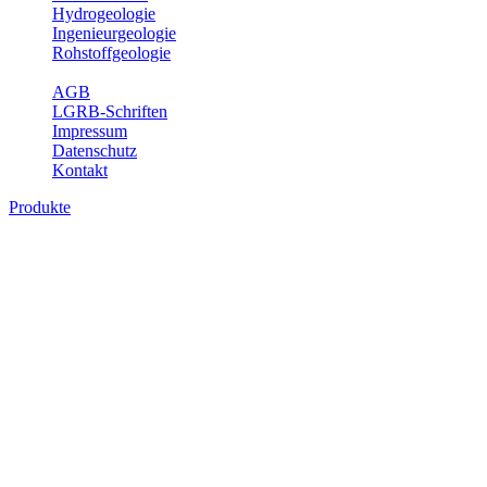
Hydrogeologie
Ingenieurgeologie
Rohstoffgeologie
Service
AGB
LGRB-Schriften
Impressum
Datenschutz
Kontakt
Produkte
Produkte des Themenbereichs
Geothermie
Im Rahmen der Nutzung der Geothermie (Erdwärme) ist das LGRB
als Genehmigungs- und Beratungsbehörde tätig und liefert wichtige,
geowissenschaftliche Grundlageninformationen. Themen des
Fachbereichs Geothermie sind beispielsweise die aktuell gemeldeten
Erdwärmesonden und Wärmepumpen, die derzeitigen
Geothermiekonzessionen sowie Übersichtsdarstellungen der
Temparaturverteilung in unterschiedlichen Tiefen.
Bitte wählen Sie ein Produkt im gewünschten Format aus.