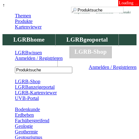
Loading ...
↑
Impressum
Datenschutz
Kontakt
Themen
Produkte
Kartenviewer
LGRBhome
LGRBgeoportal
LGRBbohrungen
LGRB-Shop
LGRBwissen
Anmelden / Registrieren
LGRBwissen
Anmelden / Registrieren
Registrierung
LGRB-Shop
LGRBanzeigeportal
LGRB-Kartenviewer
UVB-Portal
Produkte
Bodenkunde
Erdbeben
Fachübergreifend
Geologie
Geothermie
Geotourismus