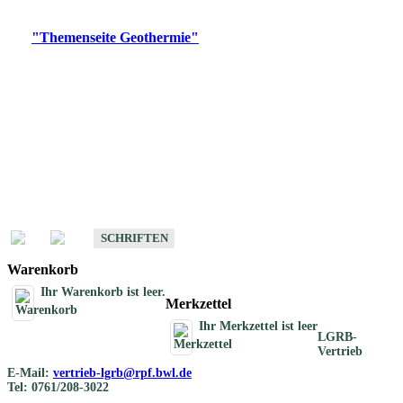
Digitale Produkte, die direkt downloadbar sind, finden Sie auf
der
"Themenseite Geothermie"
im
LGRBgeoportal
.
Geothermische
Übersichtskarten
Schriften
Schriften des Fachbereichs Geothermie
SCHRIFTEN
Warenkorb
Ihr Warenkorb ist leer.
Merkzettel
Ihr Merkzettel ist leer
LGRB-
Vertrieb
E-Mail:
vertrieb-lgrb@rpf.bwl.de
Tel: 0761/208-3022