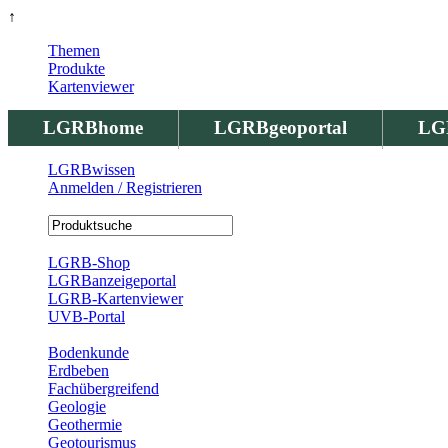
↑
Themen
Produkte
Kartenviewer
LGRBhome
LGRBgeoportal
LG
LGRBwissen
Anmelden / Registrieren
Registrierung
LGRB-Shop
LGRBanzeigeportal
LGRB-Kartenviewer
UVB-Portal
Produkte
Bodenkunde
Erdbeben
Fachübergreifend
Geologie
Geothermie
Geotourismus