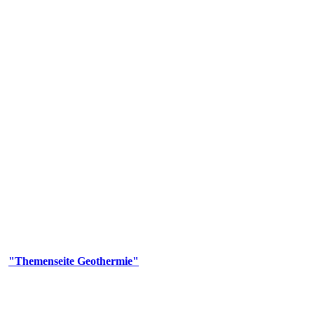
 Genehmigungs- und Beratungsbehörde tätig und liefert wichtige, ge
n Erdwärmesonden und Wärmepumpen, die derzeitigen Geothermiekonzes
er
"Themenseite Geothermie"
im
LGRBgeoportal
.
n