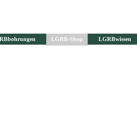
RBbohrungen
LGRB-Shop
LGRBwissen