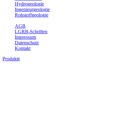
Hydrogeologie
Ingenieurgeologie
Rohstoffgeologie
Service
AGB
LGRB-Schriften
Impressum
Datenschutz
Kontakt
Produkte
Produkte des Themenbereichs Geothermie
Im Rahmen der Nutzung der Geothermie (Erdwärme) ist das LGRB als
Fachbereichs Geothermie sind beispielsweise die aktuell gemeldete
unterschiedlichen Tiefen.
Bitte wählen Sie ein Produkt im gewünschten Format aus.
Digitale Produkte, die direkt downloadbar sind, finden Sie auf d
Geothermische Übersichtskarte