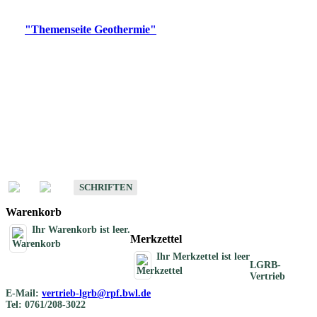
Digitale Produkte, die direkt downloadbar sind, finden Sie auf
der
"Themenseite Geothermie"
im
LGRBgeoportal
.
Geothermische
Übersichtskarten
Schriften
Schriften des Fachbereichs Geothermie
SCHRIFTEN
Warenkorb
Ihr Warenkorb ist leer.
Merkzettel
Ihr Merkzettel ist leer
LGRB-
Vertrieb
E-Mail:
vertrieb-lgrb@rpf.bwl.de
Tel: 0761/208-3022