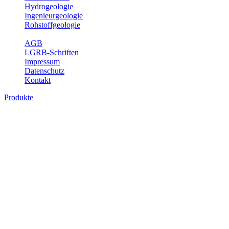
Hydrogeologie
Ingenieurgeologie
Rohstoffgeologie
Service
AGB
LGRB-Schriften
Impressum
Datenschutz
Kontakt
Produkte
Produkte des Themenbereichs
Geothermie
Im Rahmen der Nutzung der Geothermie (Erdwärme) ist das LGRB
als Genehmigungs- und Beratungsbehörde tätig und liefert wichtige,
geowissenschaftliche Grundlageninformationen. Themen des
Fachbereichs Geothermie sind beispielsweise die aktuell gemeldeten
Erdwärmesonden und Wärmepumpen, die derzeitigen
Geothermiekonzessionen sowie Übersichtsdarstellungen der
Temparaturverteilung in unterschiedlichen Tiefen.
Bitte wählen Sie ein Produkt im gewünschten Format aus.