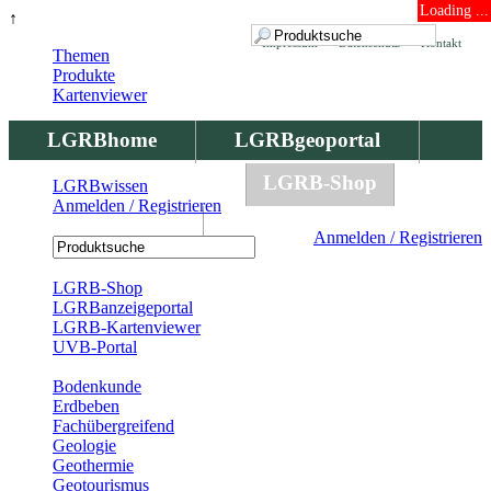
Loading ...
↑
Impressum
Datenschutz
Kontakt
Themen
Produkte
Kartenviewer
LGRBhome
LGRBgeoportal
LGRBbohrungen
LGRB-Shop
LGRBwissen
Anmelden / Registrieren
LGRBwissen
Anmelden / Registrieren
Registrierung
LGRB-Shop
LGRBanzeigeportal
LGRB-Kartenviewer
UVB-Portal
Produkte
Bodenkunde
Erdbeben
Fachübergreifend
Geologie
Geothermie
Geotourismus