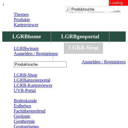
Loading ...
↑
Impressum
Datenschutz
Kontakt
Themen
Produkte
Kartenviewer
LGRBhome
LGRBgeoportal
LGRBbohrungen
LGRB-Shop
LGRBwissen
Anmelden / Registrieren
LGRBwissen
Anmelden / Registrieren
Registrierung
LGRB-Shop
LGRBanzeigeportal
LGRB-Kartenviewer
UVB-Portal
Produkte
Bodenkunde
Erdbeben
Fachübergreifend
Geologie
Geothermie
Geotourismus