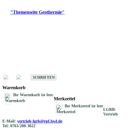
Digitale Produkte, die direkt downloadbar sind, finden Sie auf
der
"Themenseite Geothermie"
im
LGRBgeoportal
.
Geothermische
Übersichtskarten
Schriften
Schriften des Fachbereichs Geothermie
SCHRIFTEN
Warenkorb
Ihr Warenkorb ist leer.
Merkzettel
Ihr Merkzettel ist leer
LGRB-
Vertrieb
E-Mail:
vertrieb-lgrb@rpf.bwl.de
Tel: 0761/208-3022