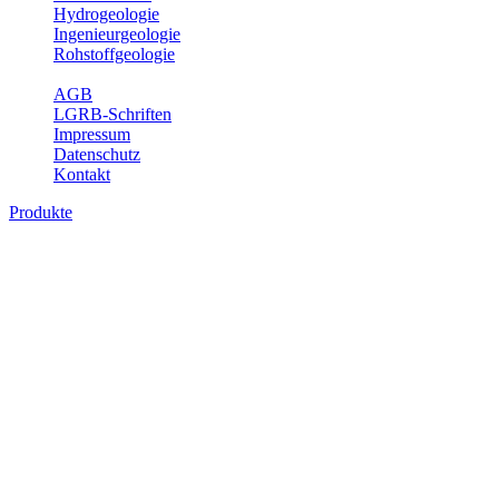
Hydrogeologie
Ingenieurgeologie
Rohstoffgeologie
Service
AGB
LGRB-Schriften
Impressum
Datenschutz
Kontakt
Produkte
Produkte des Themenbereichs
Geothermie
Im Rahmen der Nutzung der Geothermie (Erdwärme) ist das LGRB
als Genehmigungs- und Beratungsbehörde tätig und liefert wichtige,
geowissenschaftliche Grundlageninformationen. Themen des
Fachbereichs Geothermie sind beispielsweise die aktuell gemeldeten
Erdwärmesonden und Wärmepumpen, die derzeitigen
Geothermiekonzessionen sowie Übersichtsdarstellungen der
Temparaturverteilung in unterschiedlichen Tiefen.
Bitte wählen Sie ein Produkt im gewünschten Format aus.