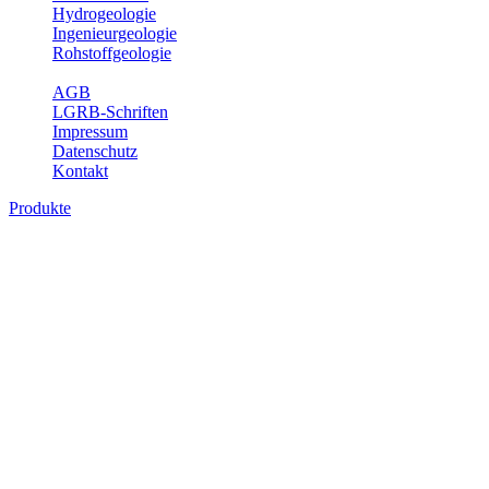
Hydrogeologie
Ingenieurgeologie
Rohstoffgeologie
Service
AGB
LGRB-Schriften
Impressum
Datenschutz
Kontakt
Produkte
Produkte des Themenbereichs
Geothermie
Im Rahmen der Nutzung der Geothermie (Erdwärme) ist das LGRB
als Genehmigungs- und Beratungsbehörde tätig und liefert wichtige,
geowissenschaftliche Grundlageninformationen. Themen des
Fachbereichs Geothermie sind beispielsweise die aktuell gemeldeten
Erdwärmesonden und Wärmepumpen, die derzeitigen
Geothermiekonzessionen sowie Übersichtsdarstellungen der
Temparaturverteilung in unterschiedlichen Tiefen.
Bitte wählen Sie ein Produkt im gewünschten Format aus.