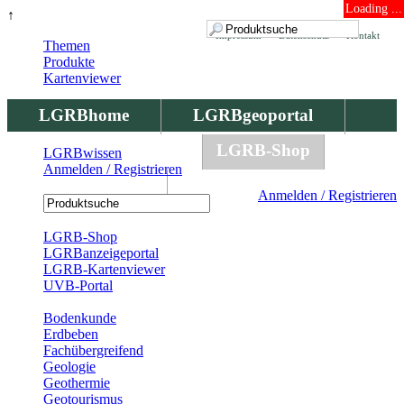
Loading ...
↑
Impressum
Datenschutz
Kontakt
Themen
Produkte
Kartenviewer
LGRBhome
LGRBgeoportal
LGRBbohrungen
LGRB-Shop
LGRBwissen
Anmelden / Registrieren
LGRBwissen
Anmelden / Registrieren
Registrierung
LGRB-Shop
LGRBanzeigeportal
LGRB-Kartenviewer
UVB-Portal
Produkte
Bodenkunde
Erdbeben
Fachübergreifend
Geologie
Geothermie
Geotourismus