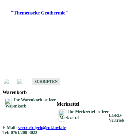
Digitale Produkte, die direkt downloadbar sind, finden Sie auf
der
"Themenseite Geothermie"
im
LGRBgeoportal
.
Geothermische
Übersichtskarten
Schriften
Schriften des Fachbereichs Geothermie
SCHRIFTEN
Warenkorb
Ihr Warenkorb ist leer.
Merkzettel
Ihr Merkzettel ist leer
LGRB-
Vertrieb
E-Mail:
vertrieb-lgrb@rpf.bwl.de
Tel: 0761/208-3022