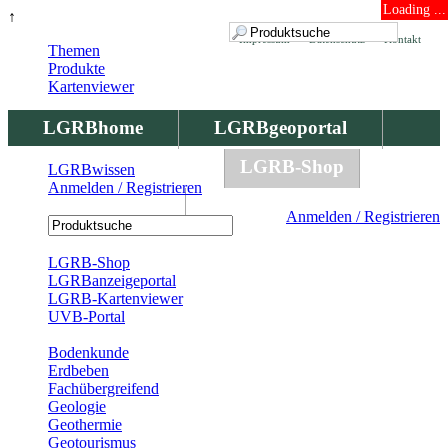
Loading ...
↑
Impressum
Datenschutz
Kontakt
Themen
Produkte
Kartenviewer
LGRBhome
LGRBgeoportal
LGRBbohrungen
LGRB-Shop
LGRBwissen
Anmelden / Registrieren
LGRBwissen
Anmelden / Registrieren
Registrierung
LGRB-Shop
LGRBanzeigeportal
LGRB-Kartenviewer
UVB-Portal
Produkte
Bodenkunde
Erdbeben
Fachübergreifend
Geologie
Geothermie
Geotourismus