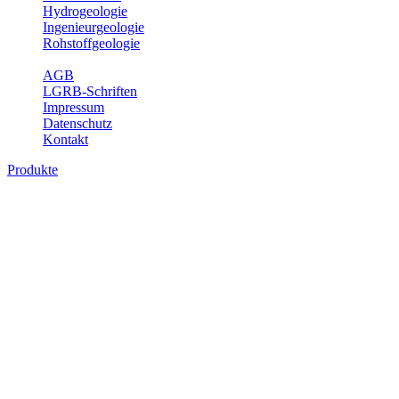
Hydrogeologie
Ingenieurgeologie
Rohstoffgeologie
Service
AGB
LGRB-Schriften
Impressum
Datenschutz
Kontakt
Produkte
Produkte des Themenbereichs
Geothermie
Im Rahmen der Nutzung der Geothermie (Erdwärme) ist das LGRB
als Genehmigungs- und Beratungsbehörde tätig und liefert wichtige,
geowissenschaftliche Grundlageninformationen. Themen des
Fachbereichs Geothermie sind beispielsweise die aktuell gemeldeten
Erdwärmesonden und Wärmepumpen, die derzeitigen
Geothermiekonzessionen sowie Übersichtsdarstellungen der
Temparaturverteilung in unterschiedlichen Tiefen.
Bitte wählen Sie ein Produkt im gewünschten Format aus.