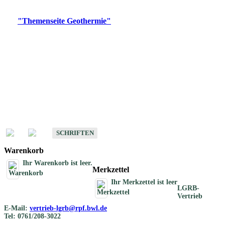
Digitale Produkte, die direkt downloadbar sind, finden Sie auf
der
"Themenseite Geothermie"
im
LGRBgeoportal
.
Geothermische
Übersichtskarten
Schriften
Schriften des Fachbereichs Geothermie
SCHRIFTEN
Warenkorb
Ihr Warenkorb ist leer.
Merkzettel
Ihr Merkzettel ist leer
LGRB-
Vertrieb
E-Mail:
vertrieb-lgrb@rpf.bwl.de
Tel: 0761/208-3022