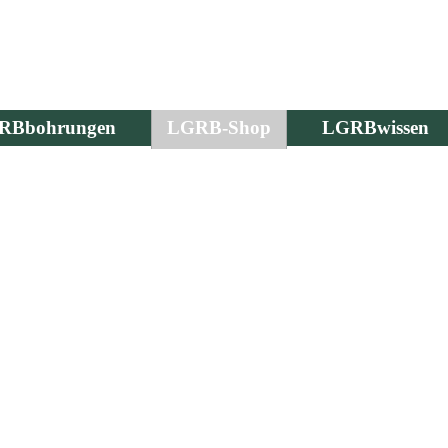
RBbohrungen
LGRB-Shop
LGRBwissen