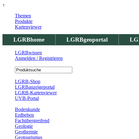
↑
Themen
Produkte
Kartenviewer
LGRBhome
LGRBgeoportal
LG
LGRBwissen
Anmelden / Registrieren
Registrierung
LGRB-Shop
LGRBanzeigeportal
LGRB-Kartenviewer
UVB-Portal
Produkte
Bodenkunde
Erdbeben
Fachübergreifend
Geologie
Geothermie
Geotourismus