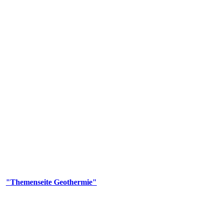
 Genehmigungs- und Beratungsbehörde tätig und liefert wichtige, ge
n Erdwärmesonden und Wärmepumpen, die derzeitigen Geothermiekonzes
er
"Themenseite Geothermie"
im
LGRBgeoportal
.
n