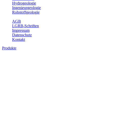
Hydrogeologie
Ingenieurgeologie
Rohstoffgeologie
Service
AGB
LGRB-Schriften
Impressum
Datenschutz
Kontakt
Produkte
Produkte des Themenbereichs Geothermie
Im Rahmen der Nutzung der Geothermie (Erdwärme) ist das LGRB als
Fachbereichs Geothermie sind beispielsweise die aktuell gemeldete
unterschiedlichen Tiefen.
Bitte wählen Sie ein Produkt im gewünschten Format aus.
Digitale Produkte, die direkt downloadbar sind, finden Sie auf d
Geothermische Übersichtskarte