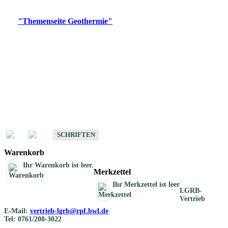
Digitale Produkte, die direkt downloadbar sind, finden Sie auf
der
"Themenseite Geothermie"
im
LGRBgeoportal
.
Geothermische
Übersichtskarten
Schriften
Schriften des Fachbereichs Geothermie
SCHRIFTEN
Warenkorb
Ihr Warenkorb ist leer.
Merkzettel
Ihr Merkzettel ist leer
LGRB-
Vertrieb
E-Mail:
vertrieb-lgrb@rpf.bwl.de
Tel: 0761/208-3022