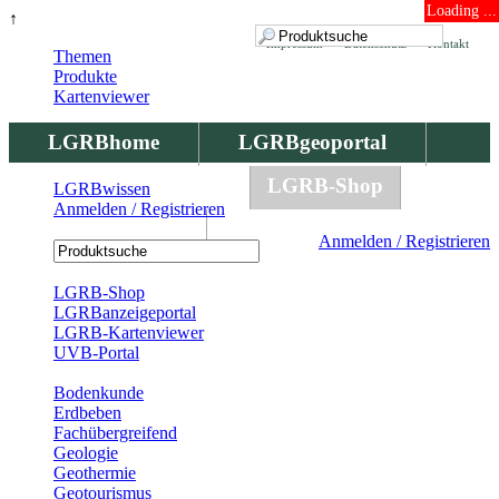
Loading ...
↑
Impressum
Datenschutz
Kontakt
Themen
Produkte
Kartenviewer
LGRBhome
LGRBgeoportal
LGRBbohrungen
LGRB-Shop
LGRBwissen
Anmelden / Registrieren
LGRBwissen
Anmelden / Registrieren
Registrierung
LGRB-Shop
LGRBanzeigeportal
LGRB-Kartenviewer
UVB-Portal
Produkte
Bodenkunde
Erdbeben
Fachübergreifend
Geologie
Geothermie
Geotourismus