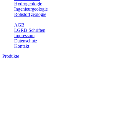
Hydrogeologie
Ingenieurgeologie
Rohstoffgeologie
Service
AGB
LGRB-Schriften
Impressum
Datenschutz
Kontakt
Produkte
Produkte des Themenbereichs
Geothermie
Im Rahmen der Nutzung der Geothermie (Erdwärme) ist das LGRB
als Genehmigungs- und Beratungsbehörde tätig und liefert wichtige,
geowissenschaftliche Grundlageninformationen. Themen des
Fachbereichs Geothermie sind beispielsweise die aktuell gemeldeten
Erdwärmesonden und Wärmepumpen, die derzeitigen
Geothermiekonzessionen sowie Übersichtsdarstellungen der
Temparaturverteilung in unterschiedlichen Tiefen.
Bitte wählen Sie ein Produkt im gewünschten Format aus.