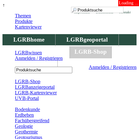
Loading ...
↑
Impressum
Datenschutz
Kontakt
Themen
Produkte
Kartenviewer
LGRBhome
LGRBgeoportal
LGRBbohrungen
LGRB-Shop
LGRBwissen
Anmelden / Registrieren
LGRBwissen
Anmelden / Registrieren
Registrierung
LGRB-Shop
LGRBanzeigeportal
LGRB-Kartenviewer
UVB-Portal
Produkte
Bodenkunde
Erdbeben
Fachübergreifend
Geologie
Geothermie
Geotourismus