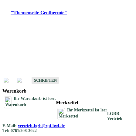
Digitale Produkte, die direkt downloadbar sind, finden Sie auf
der
"Themenseite Geothermie"
im
LGRBgeoportal
.
Geothermische
Übersichtskarten
Schriften
Schriften des Fachbereichs Geothermie
SCHRIFTEN
Warenkorb
Ihr Warenkorb ist leer.
Merkzettel
Ihr Merkzettel ist leer
LGRB-
Vertrieb
E-Mail:
vertrieb-lgrb@rpf.bwl.de
Tel: 0761/208-3022