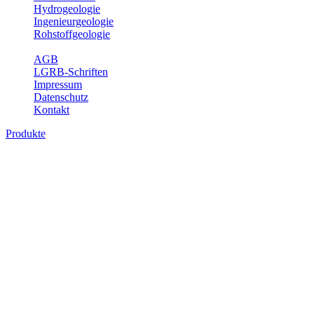
Hydrogeologie
Ingenieurgeologie
Rohstoffgeologie
Service
AGB
LGRB-Schriften
Impressum
Datenschutz
Kontakt
Produkte
Produkte des Themenbereichs
Geothermie
Im Rahmen der Nutzung der Geothermie (Erdwärme) ist das LGRB
als Genehmigungs- und Beratungsbehörde tätig und liefert wichtige,
geowissenschaftliche Grundlageninformationen. Themen des
Fachbereichs Geothermie sind beispielsweise die aktuell gemeldeten
Erdwärmesonden und Wärmepumpen, die derzeitigen
Geothermiekonzessionen sowie Übersichtsdarstellungen der
Temparaturverteilung in unterschiedlichen Tiefen.
Bitte wählen Sie ein Produkt im gewünschten Format aus.