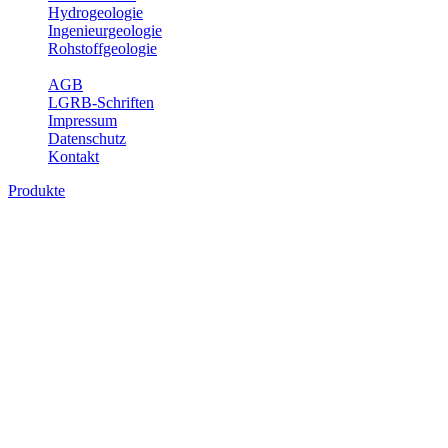
Hydrogeologie
Ingenieurgeologie
Rohstoffgeologie
Service
AGB
LGRB-Schriften
Impressum
Datenschutz
Kontakt
Produkte
Produkte des Themenbereichs Geothermie
Im Rahmen der Nutzung der Geothermie (Erdwärme) ist das LGRB als
Fachbereichs Geothermie sind beispielsweise die aktuell gemeldete
unterschiedlichen Tiefen.
Bitte wählen Sie ein Produkt im gewünschten Format aus.
Digitale Produkte, die direkt downloadbar sind, finden Sie auf d
Geothermische Übersichtskarte