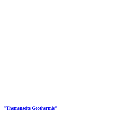
 Genehmigungs- und Beratungsbehörde tätig und liefert wichtige, ge
n Erdwärmesonden und Wärmepumpen, die derzeitigen Geothermiekonzes
er
"Themenseite Geothermie"
im
LGRBgeoportal
.
n