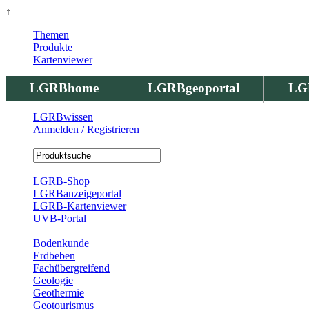
↑
Themen
Produkte
Kartenviewer
LGRBhome
LGRBgeoportal
LG
LGRBwissen
Anmelden / Registrieren
Registrierung
LGRB-Shop
LGRBanzeigeportal
LGRB-Kartenviewer
UVB-Portal
Produkte
Bodenkunde
Erdbeben
Fachübergreifend
Geologie
Geothermie
Geotourismus