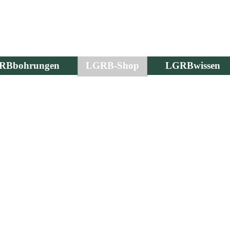
RBbohrungen
LGRB-Shop
LGRBwissen