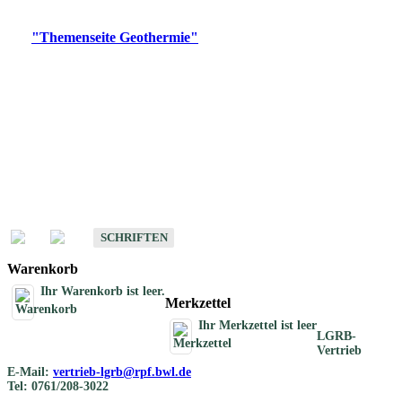
Digitale Produkte, die direkt downloadbar sind, finden Sie auf
der
"Themenseite Geothermie"
im
LGRBgeoportal
.
Geothermische
Übersichtskarten
Schriften
Schriften des Fachbereichs Geothermie
SCHRIFTEN
Warenkorb
Ihr Warenkorb ist leer.
Merkzettel
Ihr Merkzettel ist leer
LGRB-
Vertrieb
E-Mail:
vertrieb-lgrb@rpf.bwl.de
Tel: 0761/208-3022