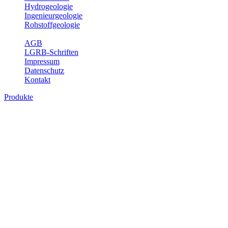
Hydrogeologie
Ingenieurgeologie
Rohstoffgeologie
Service
AGB
LGRB-Schriften
Impressum
Datenschutz
Kontakt
Produkte
Produkte des Themenbereichs
Geothermie
Im Rahmen der Nutzung der Geothermie (Erdwärme) ist das LGRB
als Genehmigungs- und Beratungsbehörde tätig und liefert wichtige,
geowissenschaftliche Grundlageninformationen. Themen des
Fachbereichs Geothermie sind beispielsweise die aktuell gemeldeten
Erdwärmesonden und Wärmepumpen, die derzeitigen
Geothermiekonzessionen sowie Übersichtsdarstellungen der
Temparaturverteilung in unterschiedlichen Tiefen.
Bitte wählen Sie ein Produkt im gewünschten Format aus.