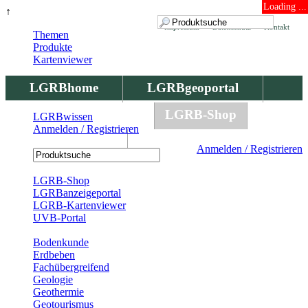
Loading ...
↑
Impressum
Datenschutz
Kontakt
Themen
Produkte
Kartenviewer
LGRBhome
LGRBgeoportal
LGRBbohrungen
LGRB-Shop
LGRBwissen
Anmelden / Registrieren
LGRBwissen
Anmelden / Registrieren
Registrierung
LGRB-Shop
LGRBanzeigeportal
LGRB-Kartenviewer
UVB-Portal
Produkte
Bodenkunde
Erdbeben
Fachübergreifend
Geologie
Geothermie
Geotourismus