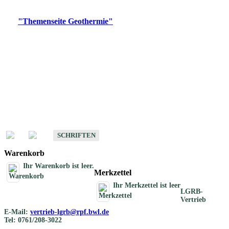
Digitale Produkte, die direkt downloadbar sind, finden Sie auf
der
"Themenseite Geothermie"
im
LGRBgeoportal
.
Geothermische
Übersichtskarten
Schriften
Schriften des Fachbereichs Geothermie
SCHRIFTEN
Warenkorb
Ihr Warenkorb ist leer.
Merkzettel
Ihr Merkzettel ist leer
LGRB-
Vertrieb
E-Mail:
vertrieb-lgrb@rpf.bwl.de
Tel: 0761/208-3022