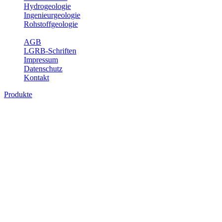
Hydrogeologie
Ingenieurgeologie
Rohstoffgeologie
Service
AGB
LGRB-Schriften
Impressum
Datenschutz
Kontakt
Produkte
Produkte des Themenbereichs
Geothermie
Im Rahmen der Nutzung der Geothermie (Erdwärme) ist das LGRB
als Genehmigungs- und Beratungsbehörde tätig und liefert wichtige,
geowissenschaftliche Grundlageninformationen. Themen des
Fachbereichs Geothermie sind beispielsweise die aktuell gemeldeten
Erdwärmesonden und Wärmepumpen, die derzeitigen
Geothermiekonzessionen sowie Übersichtsdarstellungen der
Temparaturverteilung in unterschiedlichen Tiefen.
Bitte wählen Sie ein Produkt im gewünschten Format aus.