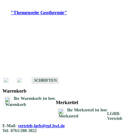
Digitale Produkte, die direkt downloadbar sind, finden Sie auf
der
"Themenseite Geothermie"
im
LGRBgeoportal
.
Geothermische
Übersichtskarten
Schriften
Schriften des Fachbereichs Geothermie
SCHRIFTEN
Warenkorb
Ihr Warenkorb ist leer.
Merkzettel
Ihr Merkzettel ist leer
LGRB-
Vertrieb
E-Mail:
vertrieb-lgrb@rpf.bwl.de
Tel: 0761/208-3022