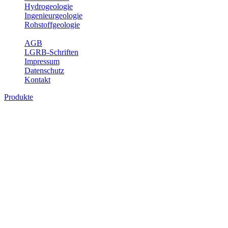
Hydrogeologie
Ingenieurgeologie
Rohstoffgeologie
Service
AGB
LGRB-Schriften
Impressum
Datenschutz
Kontakt
Produkte
Produkte des Themenbereichs
Geothermie
Im Rahmen der Nutzung der Geothermie (Erdwärme) ist das LGRB
als Genehmigungs- und Beratungsbehörde tätig und liefert wichtige,
geowissenschaftliche Grundlageninformationen. Themen des
Fachbereichs Geothermie sind beispielsweise die aktuell gemeldeten
Erdwärmesonden und Wärmepumpen, die derzeitigen
Geothermiekonzessionen sowie Übersichtsdarstellungen der
Temparaturverteilung in unterschiedlichen Tiefen.
Bitte wählen Sie ein Produkt im gewünschten Format aus.