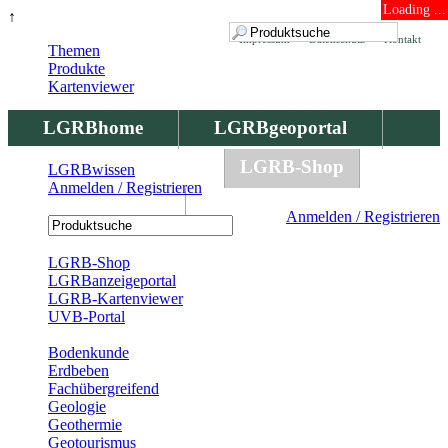
Loading ...
↑
Impressum
Datenschutz
Kontakt
Themen
Produkte
Kartenviewer
LGRBhome
LGRBgeoportal
LGRBbohrungen
LGRB-Shop
LGRBwissen
Anmelden / Registrieren
LGRBwissen
Anmelden / Registrieren
Registrierung
LGRB-Shop
LGRBanzeigeportal
LGRB-Kartenviewer
UVB-Portal
Produkte
Bodenkunde
Erdbeben
Fachübergreifend
Geologie
Geothermie
Geotourismus