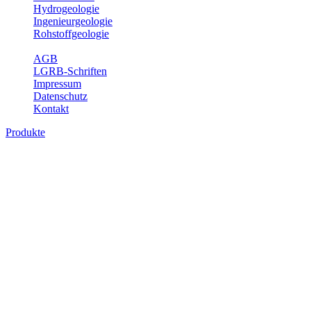
Hydrogeologie
Ingenieurgeologie
Rohstoffgeologie
Service
AGB
LGRB-Schriften
Impressum
Datenschutz
Kontakt
Produkte
Produkte des Themenbereichs
Geothermie
Im Rahmen der Nutzung der Geothermie (Erdwärme) ist das LGRB
als Genehmigungs- und Beratungsbehörde tätig und liefert wichtige,
geowissenschaftliche Grundlageninformationen. Themen des
Fachbereichs Geothermie sind beispielsweise die aktuell gemeldeten
Erdwärmesonden und Wärmepumpen, die derzeitigen
Geothermiekonzessionen sowie Übersichtsdarstellungen der
Temparaturverteilung in unterschiedlichen Tiefen.
Bitte wählen Sie ein Produkt im gewünschten Format aus.