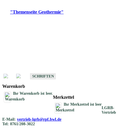
Digitale Produkte, die direkt downloadbar sind, finden Sie auf
der
"Themenseite Geothermie"
im
LGRBgeoportal
.
Geothermische
Übersichtskarten
Schriften
Schriften des Fachbereichs Geothermie
SCHRIFTEN
Warenkorb
Ihr Warenkorb ist leer.
Merkzettel
Ihr Merkzettel ist leer
LGRB-
Vertrieb
E-Mail:
vertrieb-lgrb@rpf.bwl.de
Tel: 0761/208-3022