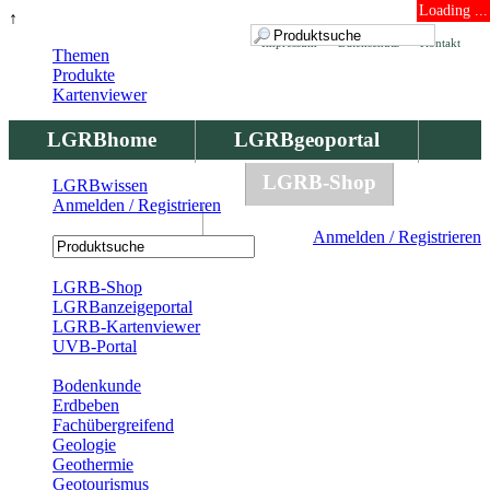
Loading ...
↑
Impressum
Datenschutz
Kontakt
Themen
Produkte
Kartenviewer
LGRBhome
LGRBgeoportal
LGRBbohrungen
LGRB-Shop
LGRBwissen
Anmelden / Registrieren
LGRBwissen
Anmelden / Registrieren
Registrierung
LGRB-Shop
LGRBanzeigeportal
LGRB-Kartenviewer
UVB-Portal
Produkte
Bodenkunde
Erdbeben
Fachübergreifend
Geologie
Geothermie
Geotourismus