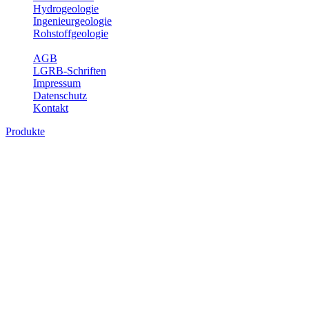
Hydrogeologie
Ingenieurgeologie
Rohstoffgeologie
Service
AGB
LGRB-Schriften
Impressum
Datenschutz
Kontakt
Produkte
Produkte des Themenbereichs
Geothermie
Im Rahmen der Nutzung der Geothermie (Erdwärme) ist das LGRB
als Genehmigungs- und Beratungsbehörde tätig und liefert wichtige,
geowissenschaftliche Grundlageninformationen. Themen des
Fachbereichs Geothermie sind beispielsweise die aktuell gemeldeten
Erdwärmesonden und Wärmepumpen, die derzeitigen
Geothermiekonzessionen sowie Übersichtsdarstellungen der
Temparaturverteilung in unterschiedlichen Tiefen.
Bitte wählen Sie ein Produkt im gewünschten Format aus.