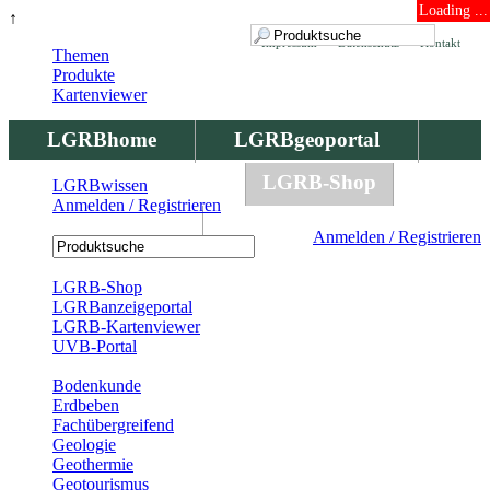
Loading ...
↑
Impressum
Datenschutz
Kontakt
Themen
Produkte
Kartenviewer
LGRBhome
LGRBgeoportal
LGRBbohrungen
LGRB-Shop
LGRBwissen
Anmelden / Registrieren
LGRBwissen
Anmelden / Registrieren
Registrierung
LGRB-Shop
LGRBanzeigeportal
LGRB-Kartenviewer
UVB-Portal
Produkte
Bodenkunde
Erdbeben
Fachübergreifend
Geologie
Geothermie
Geotourismus