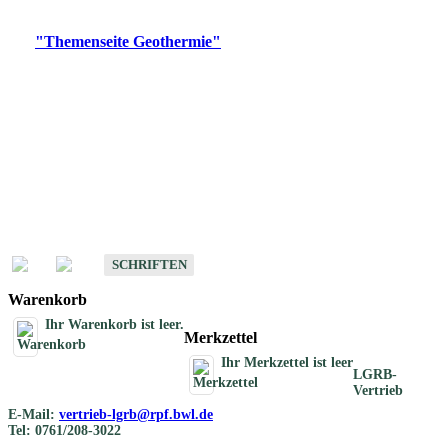
Digitale Produkte, die direkt downloadbar sind, finden Sie auf
der
"Themenseite Geothermie"
im
LGRBgeoportal
.
Geothermische
Übersichtskarten
Schriften
Schriften des Fachbereichs Geothermie
SCHRIFTEN
Warenkorb
Ihr Warenkorb ist leer.
Merkzettel
Ihr Merkzettel ist leer
LGRB-
Vertrieb
E-Mail:
vertrieb-lgrb@rpf.bwl.de
Tel: 0761/208-3022