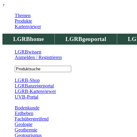
↑
Themen
Produkte
Kartenviewer
LGRBhome
LGRBgeoportal
LG
LGRBwissen
Anmelden / Registrieren
Registrierung
LGRB-Shop
LGRBanzeigeportal
LGRB-Kartenviewer
UVB-Portal
Produkte
Bodenkunde
Erdbeben
Fachübergreifend
Geologie
Geothermie
Geotourismus