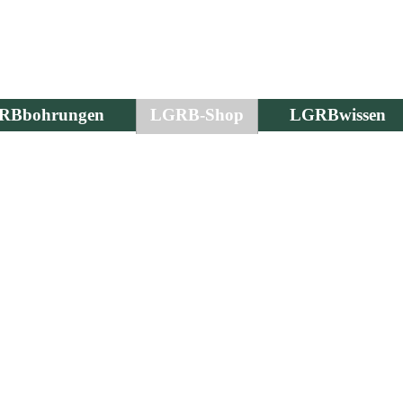
RBbohrungen
LGRB-Shop
LGRBwissen