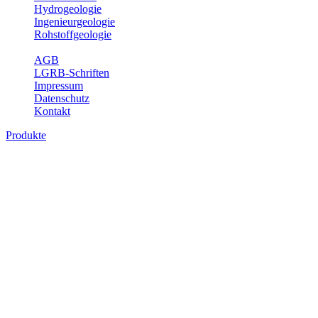
Hydrogeologie
Ingenieurgeologie
Rohstoffgeologie
Service
AGB
LGRB-Schriften
Impressum
Datenschutz
Kontakt
Produkte
Produkte des Themenbereichs Geothermie
Im Rahmen der Nutzung der Geothermie (Erdwärme) ist das LGRB als
Fachbereichs Geothermie sind beispielsweise die aktuell gemeldete
unterschiedlichen Tiefen.
Bitte wählen Sie ein Produkt im gewünschten Format aus.
Digitale Produkte, die direkt downloadbar sind, finden Sie auf d
Geothermische Übersichtskarte