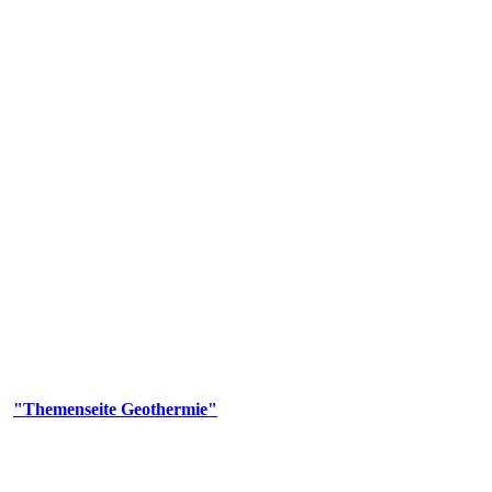
 Genehmigungs- und Beratungsbehörde tätig und liefert wichtige, ge
n Erdwärmesonden und Wärmepumpen, die derzeitigen Geothermiekonzes
er
"Themenseite Geothermie"
im
LGRBgeoportal
.
n