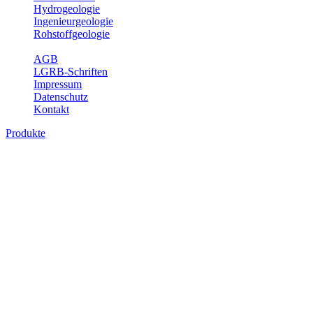
Hydrogeologie
Ingenieurgeologie
Rohstoffgeologie
Service
AGB
LGRB-Schriften
Impressum
Datenschutz
Kontakt
Produkte
Produkte des Themenbereichs
Geothermie
Im Rahmen der Nutzung der Geothermie (Erdwärme) ist das LGRB
als Genehmigungs- und Beratungsbehörde tätig und liefert wichtige,
geowissenschaftliche Grundlageninformationen. Themen des
Fachbereichs Geothermie sind beispielsweise die aktuell gemeldeten
Erdwärmesonden und Wärmepumpen, die derzeitigen
Geothermiekonzessionen sowie Übersichtsdarstellungen der
Temparaturverteilung in unterschiedlichen Tiefen.
Bitte wählen Sie ein Produkt im gewünschten Format aus.