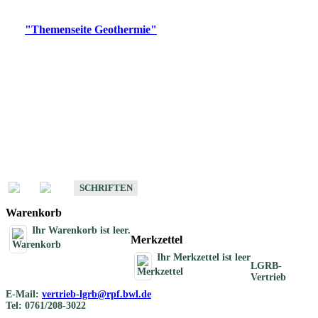
Digitale Produkte, die direkt downloadbar sind, finden Sie auf
der
"Themenseite Geothermie"
im
LGRBgeoportal
.
Geothermische
Übersichtskarten
Schriften
Schriften des Fachbereichs Geothermie
SCHRIFTEN
Warenkorb
Ihr Warenkorb ist leer.
Merkzettel
Ihr Merkzettel ist leer
LGRB-
Vertrieb
E-Mail:
vertrieb-lgrb@rpf.bwl.de
Tel: 0761/208-3022