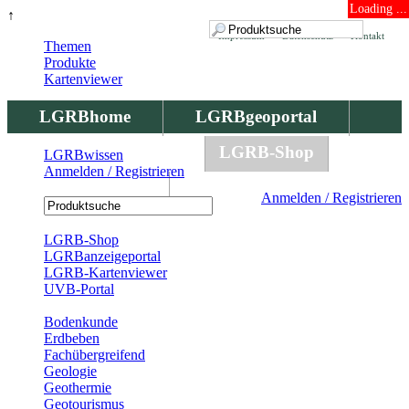
Loading ...
↑
Impressum
Datenschutz
Kontakt
Themen
Produkte
Kartenviewer
LGRBhome
LGRBgeoportal
LGRBbohrungen
LGRB-Shop
LGRBwissen
Anmelden / Registrieren
LGRBwissen
Anmelden / Registrieren
Registrierung
LGRB-Shop
LGRBanzeigeportal
LGRB-Kartenviewer
UVB-Portal
Produkte
Bodenkunde
Erdbeben
Fachübergreifend
Geologie
Geothermie
Geotourismus