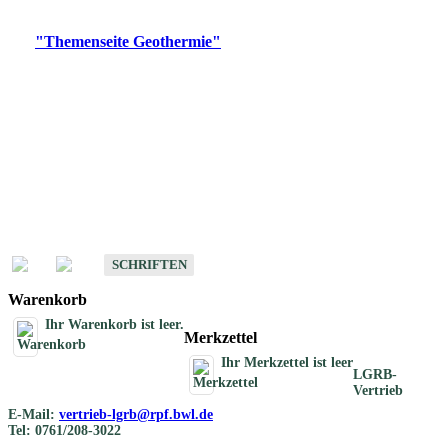
Digitale Produkte, die direkt downloadbar sind, finden Sie auf
der
"Themenseite Geothermie"
im
LGRBgeoportal
.
Geothermische
Übersichtskarten
Schriften
Schriften des Fachbereichs Geothermie
SCHRIFTEN
Warenkorb
Ihr Warenkorb ist leer.
Merkzettel
Ihr Merkzettel ist leer
LGRB-
Vertrieb
E-Mail:
vertrieb-lgrb@rpf.bwl.de
Tel: 0761/208-3022