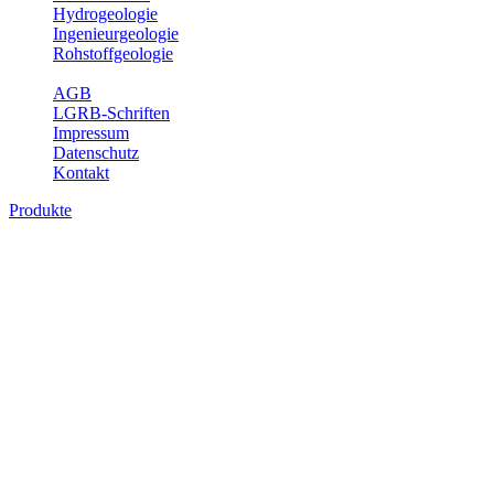
Hydrogeologie
Ingenieurgeologie
Rohstoffgeologie
Service
AGB
LGRB-Schriften
Impressum
Datenschutz
Kontakt
Produkte
Produkte des Themenbereichs
Geothermie
Im Rahmen der Nutzung der Geothermie (Erdwärme) ist das LGRB
als Genehmigungs- und Beratungsbehörde tätig und liefert wichtige,
geowissenschaftliche Grundlageninformationen. Themen des
Fachbereichs Geothermie sind beispielsweise die aktuell gemeldeten
Erdwärmesonden und Wärmepumpen, die derzeitigen
Geothermiekonzessionen sowie Übersichtsdarstellungen der
Temparaturverteilung in unterschiedlichen Tiefen.
Bitte wählen Sie ein Produkt im gewünschten Format aus.