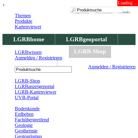
Loading ...
↑
Impressum
Datenschutz
Kontakt
Themen
Produkte
Kartenviewer
LGRBhome
LGRBgeoportal
LGRBbohrungen
LGRB-Shop
LGRBwissen
Anmelden / Registrieren
LGRBwissen
Anmelden / Registrieren
Registrierung
LGRB-Shop
LGRBanzeigeportal
LGRB-Kartenviewer
UVB-Portal
Produkte
Bodenkunde
Erdbeben
Fachübergreifend
Geologie
Geothermie
Geotourismus